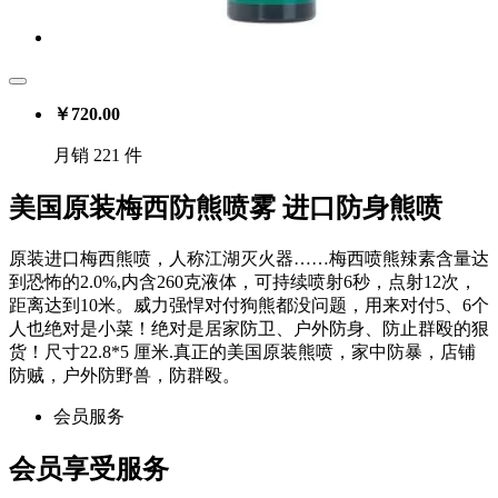
￥
720.00
月销 221 件
美国原装梅西防熊喷雾 进口防身熊喷
原装进口梅西熊喷，人称江湖灭火器……梅西喷熊辣素含量达
到恐怖的2.0%,内含260克液体，可持续喷射6秒，点射12次，
距离达到10米。威力强悍对付狗熊都没问题，用来对付5、6个
人也绝对是小菜！绝对是居家防卫、户外防身、防止群殴的狠
货！尺寸22.8*5 厘米.真正的美国原装熊喷，家中防暴，店铺
防贼，户外防野兽，防群殴。
会员服务
会员享受服务