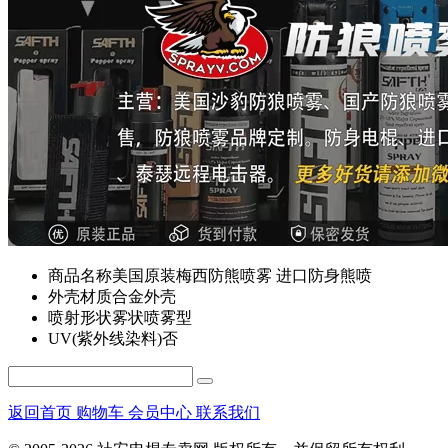
商品名称
美国原装梅西防熊喷雾 进口防身熊喷
外壳材质
合金外壳
喷射形状
雾状喷雾型
UV(紫外线染料)
否
返回首页
购物车
会员中心
联系我们