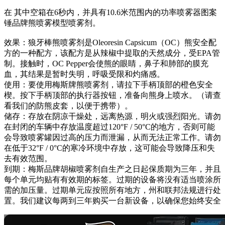
在 其中空箱在6秒内，并具有10.6米范围内的功率喷雾器图案
锤品牌熊喷雾模型喷雾剂。
效果：狼牙棒熊喷雾剂是Oleoresin Capsicum（OC）熊安全配
方的一种配方，该配方是从辣椒中提取的天然成分，受EPA管
制。接触时，OC Pepper会使熊的眼睛，鼻子和肺部的膜充
血，其结果是暂时失明，呼吸受限和灼痛感。
使用：要使用梅斯牌熊喷雾剂，请拉下手柄顶部的橙色安全
楔。按下手柄顶部的执行器按钮，准备向熊身上喷水。（请查
看我们的防熊皮套，以便于携带）。
储存：存放在阴凉干燥处，远离热源，明火或强烈阳光。请勿
在封闭的车辆中存放温度超过120°F / 50°C的地方，否则可能
会导致喷雾罐因过高的压力而泄漏，从而无法正常工作。请勿
在低于32°F / 0°C的寒冷环境中存放，这可能会导致降压和失
去有效范围。
到期：梅斯品牌胡椒喷雾剂自生产之日起保质期为三年，并且
每个单元均贴有有效期的标签。过期的设备将没有适当喷涂所
需的加压量。过期单元应按照所有地方，州和联邦法规进行处
置。我们建议每两到三年购买一台新设备，以确保您始终安全