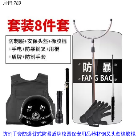
月销:
789
防割手套防爆臂式防暴盾牌校园保安用品器材钢叉头盔橡胶棍