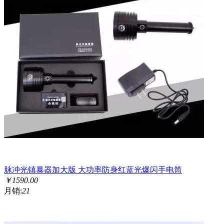
脉冲光镇暴器加大版 大功率防身红蓝光爆闪手电筒
￥
1590.00
月销:
21