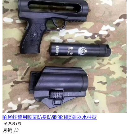
响尾蛇警用喷雾防身防狼催泪喷射器水柱型
￥
298.00
月销:
13