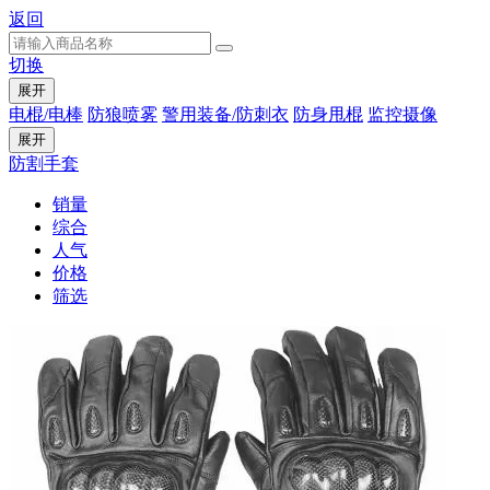
返回
切换
展开
电棍/电棒
防狼喷雾
警用装备/防刺衣
防身甩棍
监控摄像
展开
防割手套
销量
综合
人气
价格
筛选