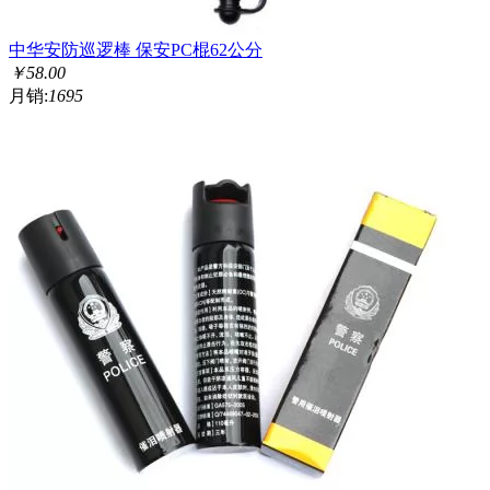
中华安防巡逻棒 保安PC棍62公分
￥
58.00
月销:
1695