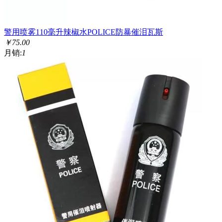
警用喷雾110毫升辣椒水POLICE防暴催泪瓦斯
￥
75.00
月销:
1