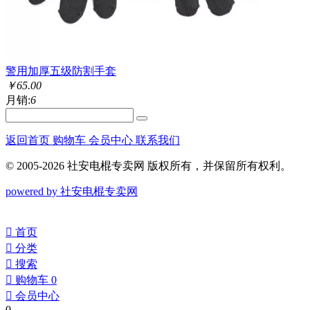
警用加厚五级防割手套
￥
65.00
月销:
6
返回首页
购物车
会员中心
联系我们
© 2005-2026 社安电棍专卖网 版权所有，并保留所有权利。
powered by 社安电棍专卖网
󰀁
首页
󰀂
分类
󰀃
搜索
󰀄
购物车
0
󰀅
会员中心
0