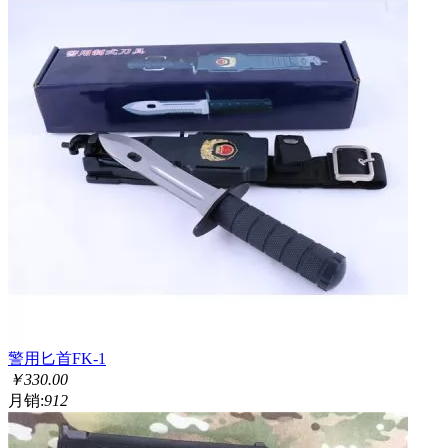
警用匕首FK-1
￥
330.00
月销:
912