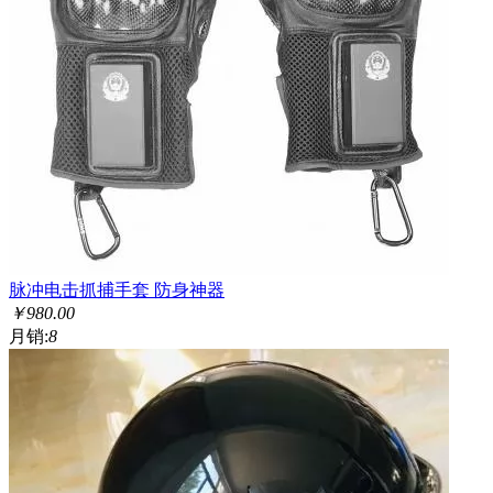
脉冲电击抓捕手套 防身神器
￥
980.00
月销:
8