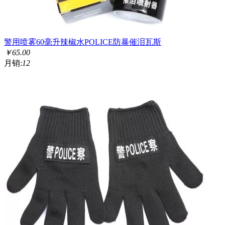
警用喷雾60毫升辣椒水POLICE防暴催泪瓦斯
￥
65.00
月销:
12