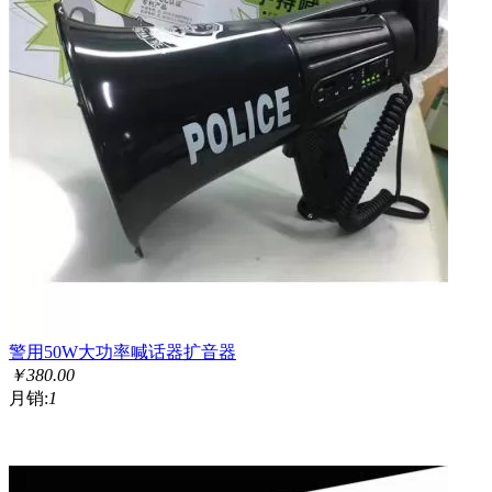
警用50W大功率喊话器扩音器
￥
380.00
月销:
1