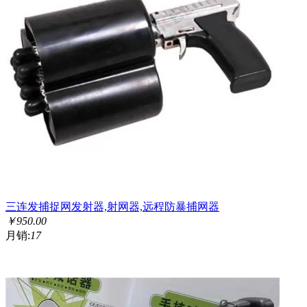
三连发捕捉网发射器,射网器,远程防暴捕网器
￥
950.00
月销:
17