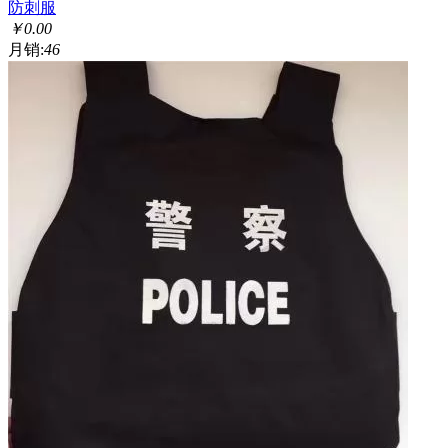
防刺服
￥
0.00
月销:
46