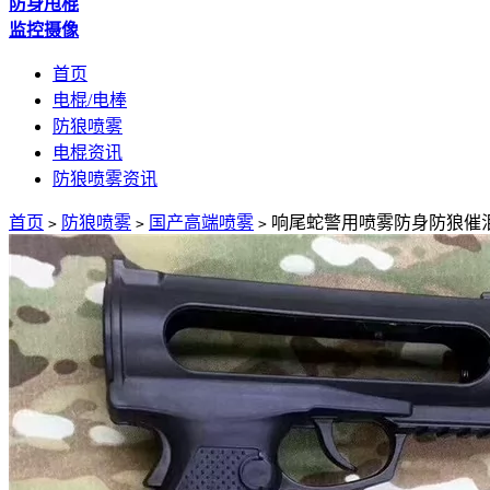
防身甩棍
监控摄像
首页
电棍/电棒
防狼喷雾
电棍资讯
防狼喷雾资讯
首页
防狼喷雾
国产高端喷雾
响尾蛇警用喷雾防身防狼催
>
>
>