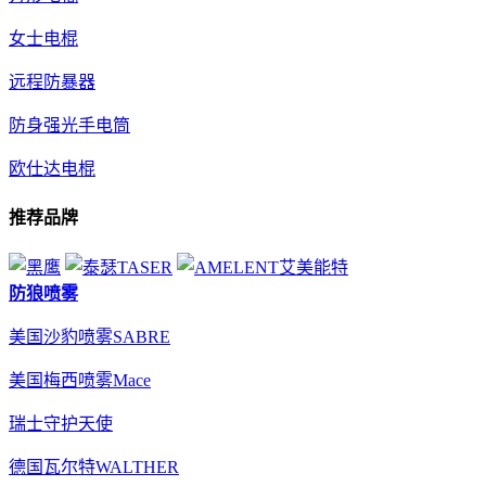
女士电棍
远程防暴器
防身强光手电筒
欧仕达电棍
推荐品牌
防狼喷雾
美国沙豹喷雾SABRE
美国梅西喷雾Mace
瑞士守护天使
德国瓦尔特WALTHER