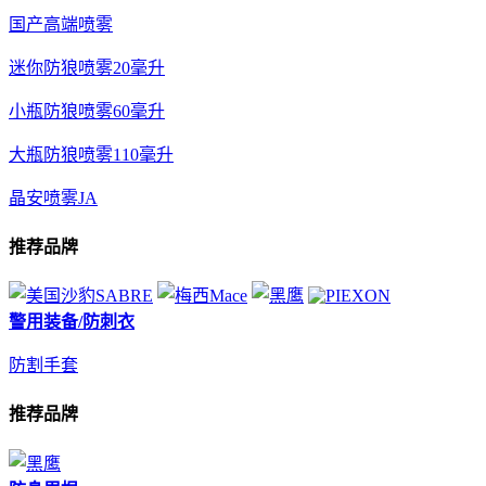
国产高端喷雾
迷你防狼喷雾20毫升
小瓶防狼喷雾60毫升
大瓶防狼喷雾110毫升
晶安喷雾JA
推荐品牌
警用装备/防刺衣
防割手套
推荐品牌