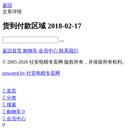
返回
文章详情
货到付款区域
2018-02-17
返回首页
购物车
会员中心
联系我们
© 2005-2026 社安电棍专卖网 版权所有，并保留所有权利。
powered by 社安电棍专卖网
󰀁
首页
󰀂
分类
󰀃
搜索
󰀄
购物车
0
󰀅
会员中心
0