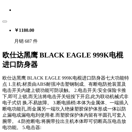
￥
1180.00
月销 687 件
欧仕达黑鹰 BLACK EAGLE 999K电棍
进口防身器
欧仕达黑鹰 BLACK EAGLE 999K电棍进口防身器七大功能特
点 1.主机:材质由ABS耐强冲击塑钢制成、有断电防抢装置及
电击开关内建上锁功能可防误触。 2.电击开关:安全保险卡推
下,即可上锁,而无法将电击开关钮按下开启,此为联动机械式非
电子式切 换,不易故障。 3.断电插梢:本体为金属体、一端插入
断电功能孔,而金属另一端坎入绝缘塑胶保护体形成一体以防
止漏电或漏电电到使用者.而塑胶保护体内留有半圆孔可套入
腕带。 4.防抢断电:将腕带拉出主机本体即可切断高压电击放
电功能。 5.电击器: