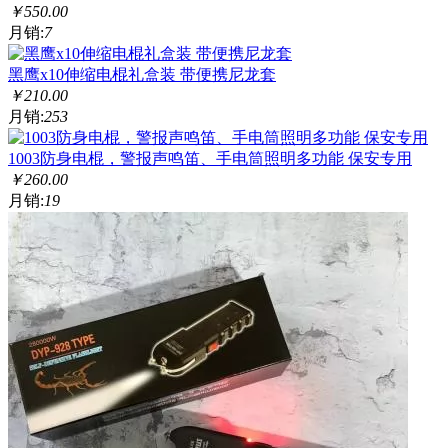
￥
550.00
月销:
7
黑鹰x10伸缩电棍礼盒装 带便携尼龙套
￥
210.00
月销:
253
1003防身电棍，警报声鸣笛、手电筒照明多功能 保安专用
￥
260.00
月销:
19