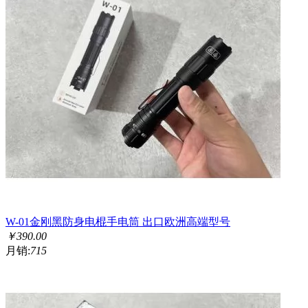
W-01金刚黑防身电棍手电筒 出口欧洲高端型号
￥
390.00
月销:
715