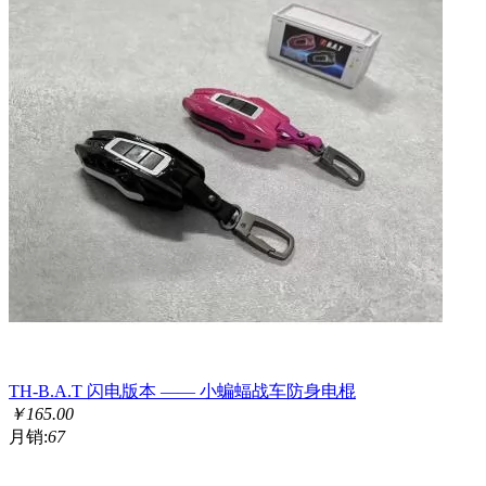
TH-B.A.T 闪电版本 —— 小蝙蝠战车防身电棍
￥
165.00
月销:
67