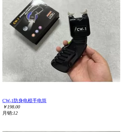
CW-1防身电棍手电筒
￥
198.00
月销:
12