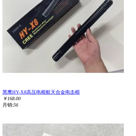
黑鹰HY-X8高压电棍航天合金电击棍
￥
168.00
月销:
56