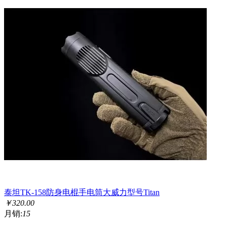
泰坦TK-158防身电棍手电筒大威力型号Titan
￥
320.00
月销:
15