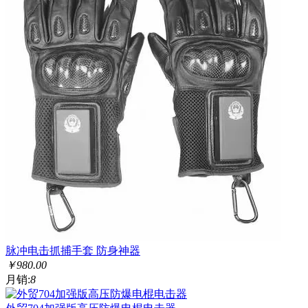
脉冲电击抓捕手套 防身神器
￥
980.00
月销:
8