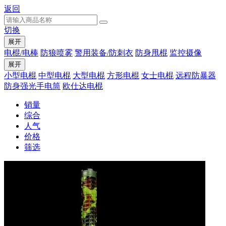
返回
切换
展开
电棍/电棒
防狼喷雾
警用装备/防刺衣
防身甩棍
监控摄像
展开
小型电棍
中型电棍
大型电棍
方形电棍
女士电棍
远程防暴器
防身强光手电筒
欧仕达电棍
销量
综合
人气
价格
筛选