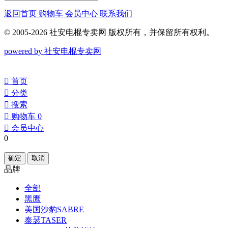
返回首页
购物车
会员中心
联系我们
© 2005-2026 社安电棍专卖网 版权所有，并保留所有权利。
powered by 社安电棍专卖网
󰀁
首页
󰀂
分类
󰀃
搜索
󰀄
购物车
0
󰀅
会员中心
0
确定
取消
品牌
全部
黑鹰
美国沙豹SABRE
泰瑟TASER