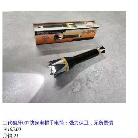
二代狼牙007防身电棍手电筒：强力保卫，无所畏惧
￥
195.00
月销:
21