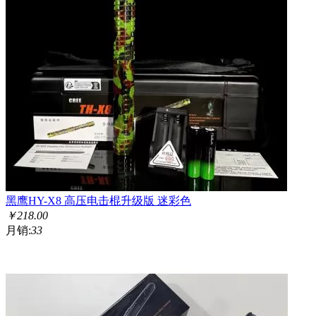
黑鹰HY-X8 高压电击棍升级版 迷彩色
￥
218.00
月销:
33