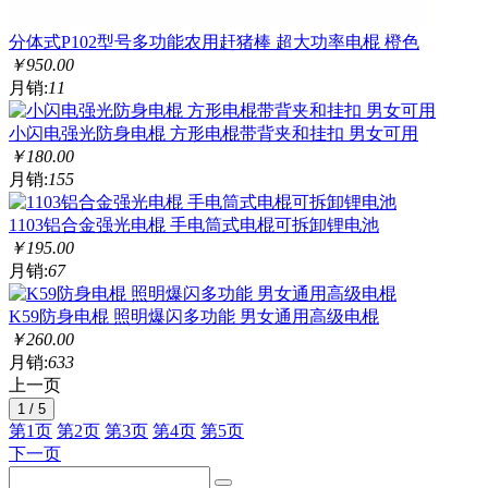
分体式P102型号多功能农用赶猪棒 超大功率电棍 橙色
￥
950.00
月销:
11
小闪电强光防身电棍 方形电棍带背夹和挂扣 男女可用
￥
180.00
月销:
155
1103铝合金强光电棍 手电筒式电棍可拆卸锂电池
￥
195.00
月销:
67
K59防身电棍 照明爆闪多功能 男女通用高级电棍
￥
260.00
月销:
633
上一页
1 / 5
第1页
第2页
第3页
第4页
第5页
下一页