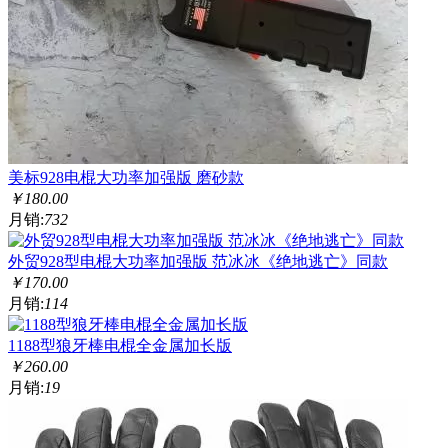
美标928电棍大功率加强版 磨砂款
￥
180.00
月销:
732
外贸928型电棍大功率加强版 范冰冰《绝地逃亡》同款
￥
170.00
月销:
114
1188型狼牙棒电棍全金属加长版
￥
260.00
月销:
19