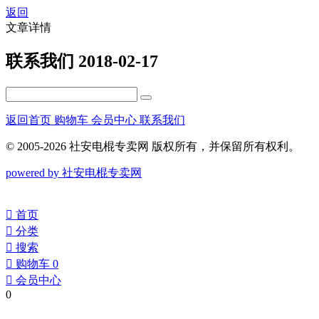
返回
文章详情
联系我们
2018-02-17
返回首页
购物车
会员中心
联系我们
© 2005-2026 社安电棍专卖网 版权所有，并保留所有权利。
powered by 社安电棍专卖网
󰀁
首页
󰀂
分类
󰀃
搜索
󰀄
购物车
0
󰀅
会员中心
0