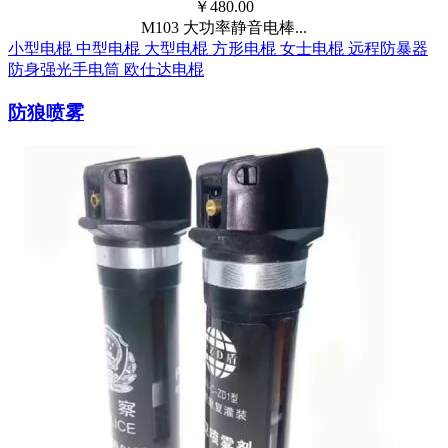
￥
480.00
M103 大功率静音电棒...
小型电棍
中型电棍
大型电棍
方形电棍
女士电棍
远程防暴器
防身强光手电筒
欧仕达电棍
防狼喷雾