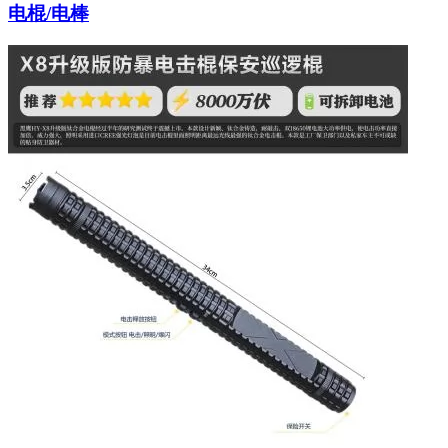
电棍/电棒