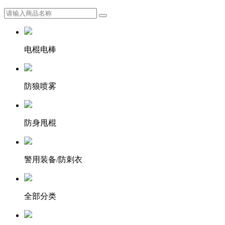
电棍电棒
防狼喷雾
防身甩棍
警用装备/防刺衣
全部分类