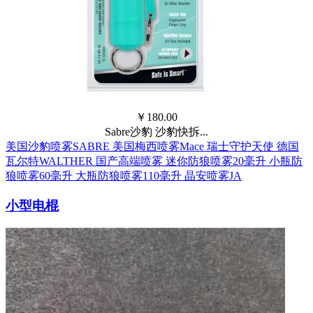
￥
180.00
Sabre沙豹 沙豹快拆...
美国沙豹喷雾SABRE
美国梅西喷雾Mace
瑞士守护天使
德国
瓦尔特WALTHER
国产高端喷雾
迷你防狼喷雾20毫升
小瓶防
狼喷雾60毫升
大瓶防狼喷雾110毫升
晶安喷雾JA
小型电棍