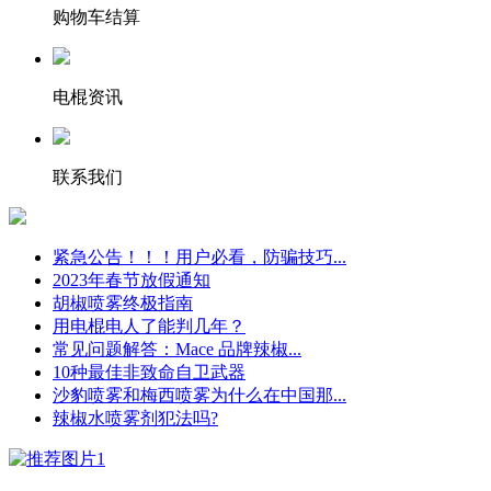
购物车结算
电棍资讯
联系我们
紧急公告！！！用户必看，防骗技巧...
2023年春节放假通知
胡椒喷雾终极指南
用电棍电人了能判几年？
常见问题解答：Mace 品牌辣椒...
10种最佳非致命自卫武器
沙豹喷雾和梅西喷雾为什么在中国那...
辣椒水喷雾剂犯法吗?