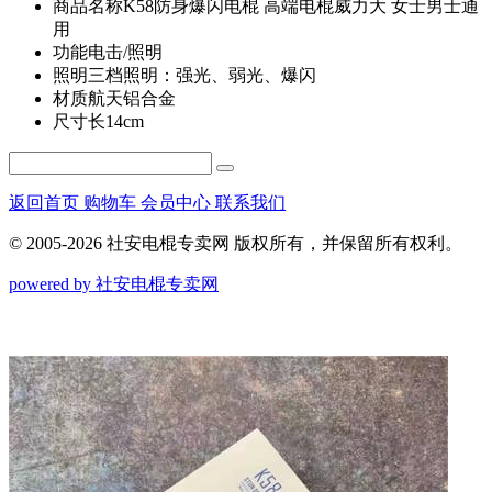
商品名称
K58防身爆闪电棍 高端电棍威力大 女士男士通
用
功能
电击/照明
照明
三档照明：强光、弱光、爆闪
材质
航天铝合金
尺寸
长14cm
返回首页
购物车
会员中心
联系我们
© 2005-2026 社安电棍专卖网 版权所有，并保留所有权利。
powered by 社安电棍专卖网