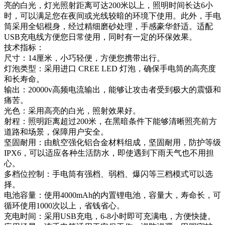
亮的白光，灯光照射距离可达200米以上，照明时间长达6小
时，可以满足您在夜间或光线较暗的环境下使用。此外，手电
筒采用全铝棍身，经过精细磨砂处理，手感豪华舒适。适配
USB充电线方便您日常使用，同时有一定的环保效果。
技术指标：
尺寸：14厘米，小巧轻便，方便您携带出行。
灯泡类型：采用进口 CREE LED 灯泡，确保手电筒的高亮度
和长寿命。
输出：20000v高频电流输出，能够让攻击者受到极大的震慑和
痛苦。
光色：采用高亮的白光，照射效果好。
射程：照明距离超过200米，在黑暗条件下能够清晰照亮前方
道路和场景，保障用户安全。
坚固耐用：由航空强化铝合金材料组成，坚固耐用，防护等级
IPX6，可以适应各种生活防水，即使遇到下雨天气也不用担
心。
多档位控制：手电筒有强档、弱档、爆闪等三档模式可以选
择。
电池容量：使用4000mAh的内置锂电池，容量大，寿命长，可
循环使用1000次以上，省钱省心。
充电时间：采用USB充电，6-8小时即可充满电，方便快捷。