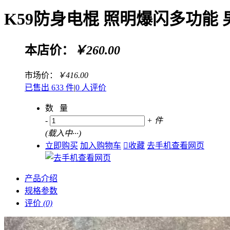
K59防身电棍 照明爆闪多功能
本店价：
￥260.00
市场价：
￥416.00
已售出 633 件
|
0 人评价
数 量
-
+
件
(
载入中···
)
立即购买
加入购物车

收藏
去手机查看网页
产品介绍
规格参数
评价
(0)