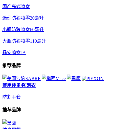
国产高端喷雾
迷你防狼喷雾20毫升
小瓶防狼喷雾60毫升
大瓶防狼喷雾110毫升
晶安喷雾JA
推荐品牌
警用装备/防刺衣
防割手套
推荐品牌