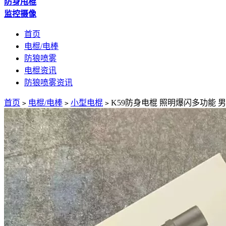
防身甩棍
监控摄像
首页
电棍/电棒
防狼喷雾
电棍资讯
防狼喷雾资讯
首页
电棍/电棒
小型电棍
K59防身电棍 照明爆闪多功能 
>
>
>