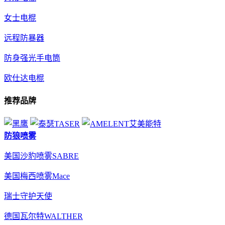
女士电棍
远程防暴器
防身强光手电筒
欧仕达电棍
推荐品牌
防狼喷雾
美国沙豹喷雾SABRE
美国梅西喷雾Mace
瑞士守护天使
德国瓦尔特WALTHER