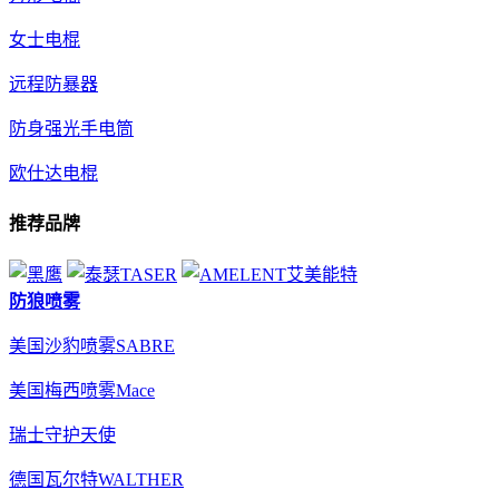
女士电棍
远程防暴器
防身强光手电筒
欧仕达电棍
推荐品牌
防狼喷雾
美国沙豹喷雾SABRE
美国梅西喷雾Mace
瑞士守护天使
德国瓦尔特WALTHER