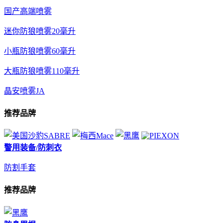
国产高端喷雾
迷你防狼喷雾20毫升
小瓶防狼喷雾60毫升
大瓶防狼喷雾110毫升
晶安喷雾JA
推荐品牌
警用装备/防刺衣
防割手套
推荐品牌