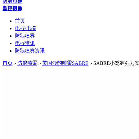
防身甩棍
监控摄像
首页
电棍/电棒
防狼喷雾
电棍资讯
防狼喷雾资讯
首页
防狼喷雾
美国沙豹喷雾SABRE
SABRE小蟋蟀强力安
>
>
>