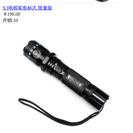
X3电棍鲨鱼标志 限量版
￥
190.00
月销:
10