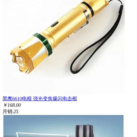
黑鹰6610电棍 强光变焦爆闪电击棍
￥
168.00
月销:
25