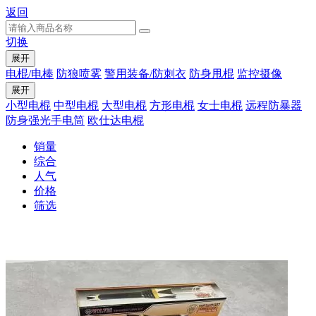
返回
切换
展开
电棍/电棒
防狼喷雾
警用装备/防刺衣
防身甩棍
监控摄像
展开
小型电棍
中型电棍
大型电棍
方形电棍
女士电棍
远程防暴器
防身强光手电筒
欧仕达电棍
销量
综合
人气
价格
筛选