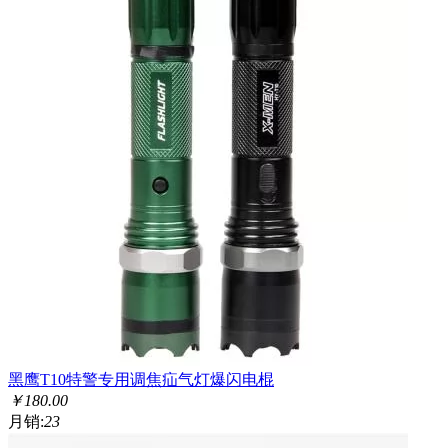
黑鹰T10特警专用调焦疝气灯爆闪电棍
￥
180.00
月销:
23