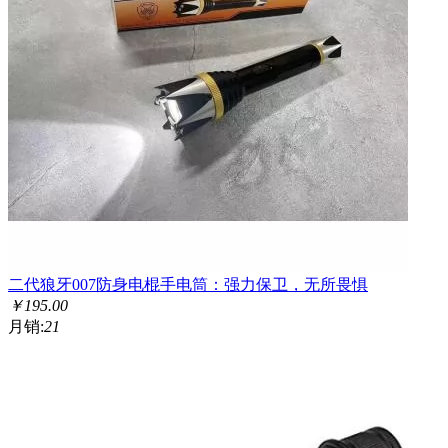
二代狼牙007防身电棍手电筒：强力保卫，无所畏惧
￥
195.00
月销:
21