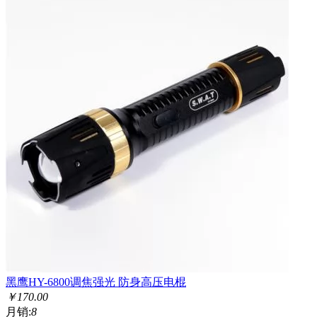
黑鹰HY-6800调焦强光 防身高压电棍
￥
170.00
月销:
8