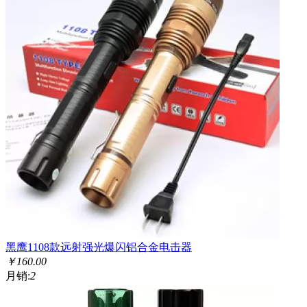
黑鹰1108款远射强光爆闪铝合金电击器
￥
160.00
月销:
2