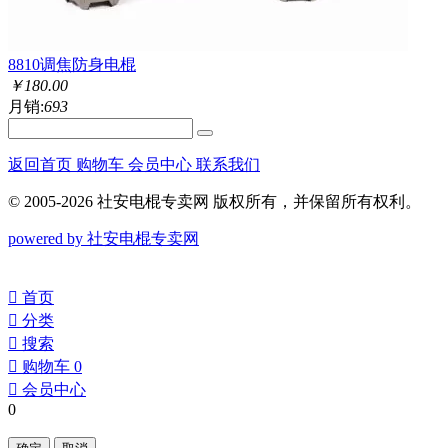
8810调焦防身电棍
￥
180.00
月销:
693
返回首页
购物车
会员中心
联系我们
© 2005-2026 社安电棍专卖网 版权所有，并保留所有权利。
powered by 社安电棍专卖网
󰀁
首页
󰀂
分类
󰀃
搜索
󰀄
购物车
0
󰀅
会员中心
0