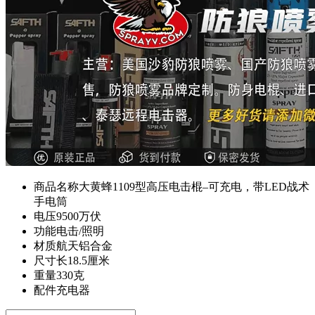
商品名称
大黄蜂1109型高压电击棍–可充电，带LED战术
手电筒
电压
9500万伏
功能
电击/照明
材质
航天铝合金
尺寸
长18.5厘米
重量
330克
配件
充电器