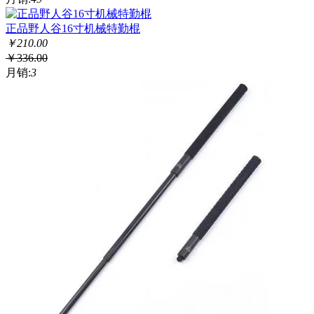
正品野人谷16寸机械特勤棍
￥
210.00
￥
336.00
月销:
3