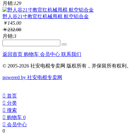
月销:
129
野人谷21寸教官红机械甩棍 航空铝合金
￥
145.00
￥
232.00
月销:
3
返回首页
购物车
会员中心
联系我们
© 2005-2026 社安电棍专卖网 版权所有，并保留所有权利。
powered by 社安电棍专卖网
󰀁
首页
󰀂
分类
󰀃
搜索
󰀄
购物车
0
󰀅
会员中心
0