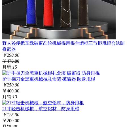
野人谷便携车载破窗凸轮机械棍甩棍伸缩棍三节棍甩辊合法防
身武器
￥
298.00
￥
476.80
月销:
15
护手挡刀全黑重机械棍礼盒装 破窗器 防身甩棍
￥
250.00
￥
400.00
月销:
13
21寸轻击机械棍，航空铝材，防身甩棍
￥
125.00
￥
200.00
月销:
49