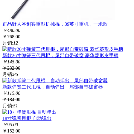
正品野人谷剑客重型机械棍，39英寸重机，一米款
￥
480.00
￥
768.00
月销:
12
新款26寸弹簧三代甩棍，尾部自带破窗 豪华菱形皮手柄
￥
145.00
￥
232.00
月销:
86
新款弹簧二代甩棍，自动弹出，尾部自带破窗器
￥
115.00
￥
184.00
月销:
51
​18寸弹簧甩棍 自动弹出
￥
95.00
￥
152.00