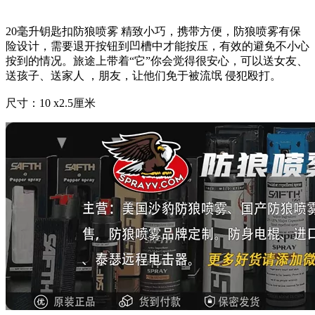
20毫升钥匙扣防狼喷雾 精致小巧，携带方便，防狼喷雾有保
险设计，需要退开按钮到凹槽中才能按压，有效的避免不小心
按到的情况。旅途上带着“它”你会觉得很安心，可以送女友、
送孩子、送家人 ，朋友，让他们免于被流氓 侵犯殴打。
尺寸：10 x2.5厘米