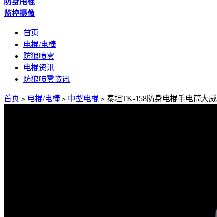
防身甩棍
监控摄像
首页
电棍/电棒
防狼喷雾
电棍资讯
防狼喷雾资讯
首页
电棍/电棒
中型电棍
泰坦TK-158防身电棍手电筒大威力
>
>
>