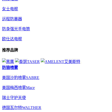
女士电棍
远程防暴器
防身强光手电筒
欧仕达电棍
推荐品牌
防狼喷雾
美国沙豹喷雾SABRE
美国梅西喷雾Mace
瑞士守护天使
德国瓦尔特WALTHER