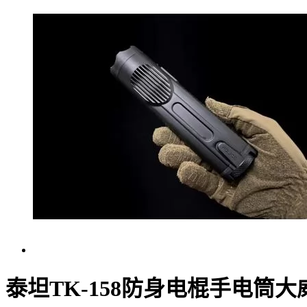
泰坦TK-158防身电棍手电筒大威