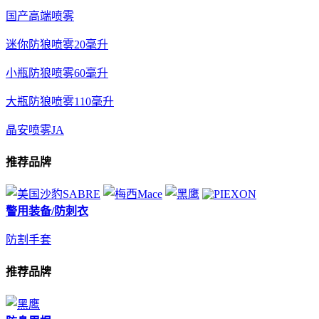
国产高端喷雾
迷你防狼喷雾20毫升
小瓶防狼喷雾60毫升
大瓶防狼喷雾110毫升
晶安喷雾JA
推荐品牌
警用装备/防刺衣
防割手套
推荐品牌