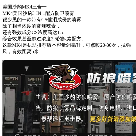
美国沙豹MK4三合一
MK4美国沙豹3-IN-1配方防卫喷雾
很少见的一款带有CS催泪成份的喷雾
除了相当浓度的常规辣素，
还有强效成分CS浓度高达1.5!
综合效果甚至超过浓度2.5的辣素配方。
这款MK4是执珐推荐版本容量94毫升，可点喷20-30次，抗强
风，有效距离5米