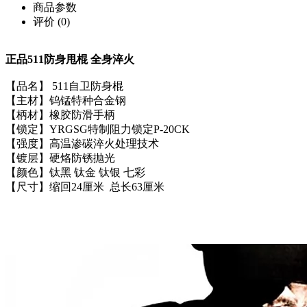
商品参数
评价
(0)
正品511防身甩棍 全身淬火
【品名】 511自卫防身棍
【主材】钨锰特种合金钢
【柄材】橡胶防滑手柄
【锁定】YRGSG特制阻力锁定P-20CK
【强度】高温渗碳淬火处理技术
【镀层】硬烙防锈抛光
【颜色】钛黑 钛金 钛银 七彩
【尺寸】缩回24厘米 总长63厘米