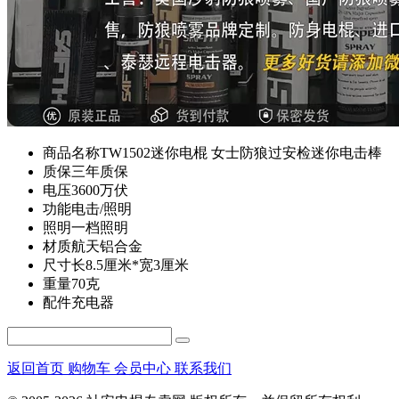
商品名称
TW1502迷你电棍 女士防狼过安检迷你电击棒
质保
三年质保
电压
3600万伏
功能
电击/照明
照明
一档照明
材质
航天铝合金
尺寸
长8.5厘米*宽3厘米
重量
70克
配件
充电器
返回首页
购物车
会员中心
联系我们