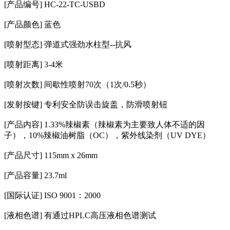
[产品编号] HC-22-TC-USBD
[产品颜色] 蓝色
[喷射型态] 弹道式强劲水柱型--抗风
[喷射距离] 3-4米
[喷射次数] 间歇性喷射70次（1次/0.5秒）
[发射按键] 专利安全防误击旋盖，防滑喷射钮
[产品内容] 1.33%辣椒素（辣椒素为主要致人体不适的因
子），10%辣椒油树脂（OC），紫外线染剂（UV DYE）
[产品尺寸] 115mm x 26mm
[产品容量] 23.7ml
[国际认证] ISO 9001：2000
[液相色谱] 有通过HPLC高压液相色谱测试