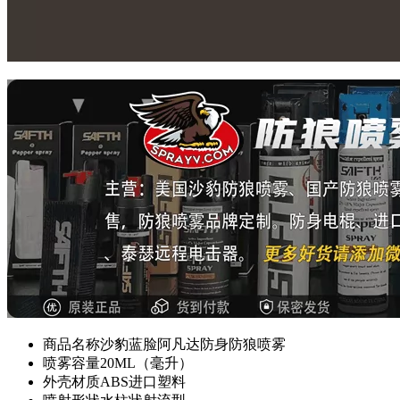
商品名称
沙豹蓝脸阿凡达防身防狼喷雾
喷雾容量
20ML（毫升）
外壳材质
ABS进口塑料