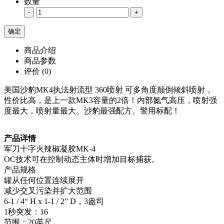
数量
-
+
商品介绍
商品参数
评价
(0)
美国沙豹MK4执法射流型 360喷射 可多角度颠倒倾斜喷射，
性价比高，是上一款MK3容量的2倍！内部氮气高压，喷射强
度最大，喷射量最大。沙豹最强配方。警用标配！
产品详情
军刀十字火辣椒凝胶MK-4
OC技术可在控制动态主体时增加目标捕获。
产品规格
罐从任何位置连续展开
减少交叉污染并扩大范围
6-1 / 4“ H x 1-1 / 2” D，3盎司
1秒突发：16
范围：20英尺