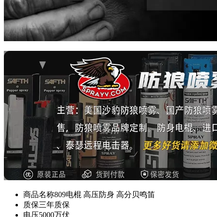
商品名称
809电棍 高压防身 高分贝鸣笛
质保
三年质保
电压
5000万伏