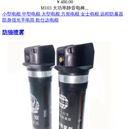
￥
480.00
M103 大功率静音电棒...
小型电棍
中型电棍
大型电棍
方形电棍
女士电棍
远程防暴器
防身强光手电筒
欧仕达电棍
防狼喷雾