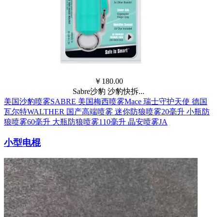
￥
180.00
Sabre沙豹 沙豹快拆...
美国沙豹喷雾SABRE
美国梅西喷雾Mace
瑞士守护天使
德国
瓦尔特WALTHER
国产高端喷雾
迷你防狼喷雾20毫升
小瓶防
狼喷雾60毫升
大瓶防狼喷雾110毫升
晶安喷雾JA
小型电棍