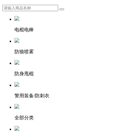
电棍电棒
防狼喷雾
防身甩棍
警用装备/防刺衣
全部分类