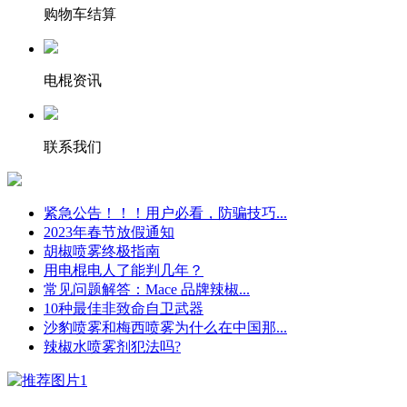
购物车结算
电棍资讯
联系我们
紧急公告！！！用户必看，防骗技巧...
2023年春节放假通知
胡椒喷雾终极指南
用电棍电人了能判几年？
常见问题解答：Mace 品牌辣椒...
10种最佳非致命自卫武器
沙豹喷雾和梅西喷雾为什么在中国那...
辣椒水喷雾剂犯法吗?