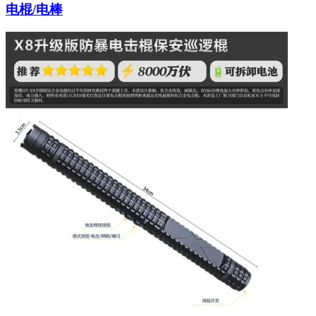
电棍/电棒