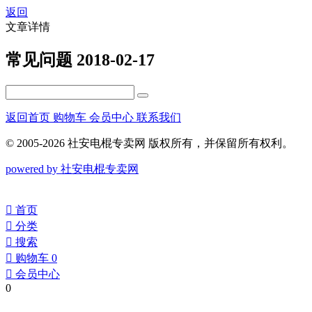
返回
文章详情
常见问题
2018-02-17
返回首页
购物车
会员中心
联系我们
© 2005-2026 社安电棍专卖网 版权所有，并保留所有权利。
powered by 社安电棍专卖网
󰀁
首页
󰀂
分类
󰀃
搜索
󰀄
购物车
0
󰀅
会员中心
0