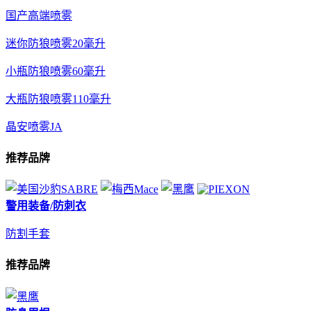
国产高端喷雾
迷你防狼喷雾20毫升
小瓶防狼喷雾60毫升
大瓶防狼喷雾110毫升
晶安喷雾JA
推荐品牌
警用装备/防刺衣
防割手套
推荐品牌