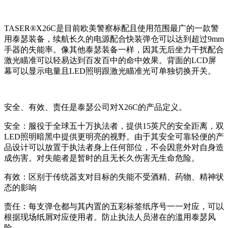
TASER®X26C是目前欧美警察标配且使用范围最广的一款警
用泰瑟装备，续航长久的电源配合快装弹仓可以达到超过9mm
手器的失能率。像其他泰瑟装备一样，因其无后坐力干扰配合
激光瞄准可以轻易达到百发百中的命中效果。背面的LCD屏
幕可以显示电量且LED照明跟激光瞄准光可单独切换开关。
安全、有效、责任是泰瑟公司对X26C的产品定义。
安全：服役于全球五十万执法者，提供15英尺的安全距离，双
LED照明暗黑中提供更明亮的视野。由于其安全可靠轻便的产
品设计可以放置于执法者身上任何部位，不会因意外对自身造
成伤害。对失能者是暂时的且无长久伤害无生命危险。
有效：区别于传统器支对目标的失能不受酒精、药物、精神状
态的影响
责任：每支弹仓都与其内置的五彩标签纸序号一一对应，可以
根据现场纸屑对应使用者。防止执法人员潜在的滥用泰瑟风
险。