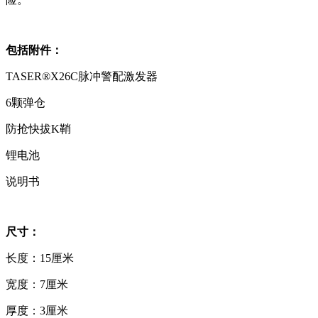
包括附件：
TASER®X26C脉冲警配激发器
6颗弹仓
防抢快拔K鞘
锂电池
说明书
尺寸：
长度：15厘米
宽度：7厘米
厚度：3厘米