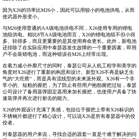
因为X26的功率比M26小，因此可以用较小的电池供电，从而
使武器外形变小。
与M26使用普通的AA级电池供电不同，X26使用专用的锂电
池组供电。相比8节AA级电池而言，X26的锂电池组不但小得
多、轻得多，而且更重要的是其使用寿命更长。此外，新电池
还排除了在实际应用中泰瑟器发生故障的一个重要因素，即用
户不会装错电池，而这种错误在M26上经常出现。
在着力减小外廓尺寸的同时，泰瑟公司从人机工程学和美学的
角度对X26进行了重新的构思和设计。新型X26不再是缺乏生
气的“大疙瘩”，而是具有流线型的未来派外观。X26有一个非
常小的、短粗的握把，为了防止有些用户抱怨握把过短，泰瑟
公司设计了备用器弹固定器用来加长握把，也使用户具备了快
速装弹并再次进行射击的能力。
X26的外观设计充满了美感，包括位于握把上带有X26标识的
不锈钢片都进行了精心设计，可以说X26是所有泰瑟器中的佼
佼者。
对泰瑟器的用户来说，寻找合适的器套一直是个难于解决的问