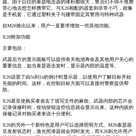
题。由于以往的泰瑟电击器的体积都很大，警员们不得不煞费
苦心地去想怎样携带它。与X26相配的器套则非常小巧，就像
是手机套，它通过塑料夹子与腰带固定其警用与特种武器·
自M26推出以来，用户一直要求增加一些其他功能。
X26附加功能
主要包括：
武器后方的显示面板可以提供有关电池寿命及其他用户关心的
重要信息，如当泰瑟器击发时，显示器内部的温度等。
X26设置了由5s到1s的倒计时显示器，以使用户了解目标开始
失能的时间。这样，在控制目标方面可以直接对警察提供帮
助。
X26甚至使购买者省去了填写文件的麻烦。武器内部的芯片会
记录保修时间，按动按钮这些信息就会显示出来。这种内嵌的
保修记录对购买者来说十分便利。
X26的另外一个新特色是用户可以选择照明方式。M26泰瑟器
呈发射状态时，激光照准器就会同时发光，而X26则允许用户