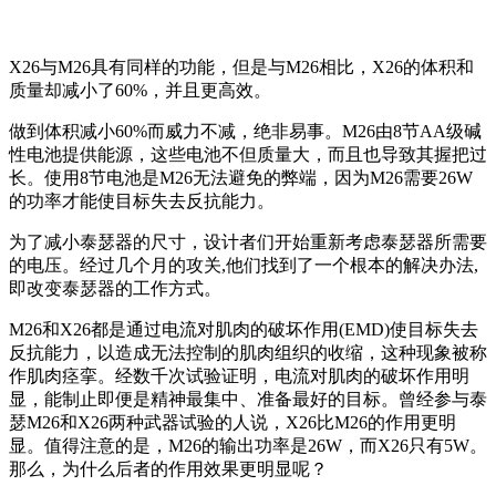
X26与M26具有同样的功能，但是与M26相比，X26的体积和
质量却减小了60%，并且更高效。
做到体积减小60%而威力不减，绝非易事。M26由8节AA级碱
性电池提供能源，这些电池不但质量大，而且也导致其握把过
长。使用8节电池是M26无法避免的弊端，因为M26需要26W
的功率才能使目标失去反抗能力。
为了减小泰瑟器的尺寸，设计者们开始重新考虑泰瑟器所需要
的电压。经过几个月的攻关,他们找到了一个根本的解决办法,
即改变泰瑟器的工作方式。
M26和X26都是通过电流对肌肉的破坏作用(EMD)使目标失去
反抗能力，以造成无法控制的肌肉组织的收缩，这种现象被称
作肌肉痉挛。经数千次试验证明，电流对肌肉的破坏作用明
显，能制止即便是精神最集中、准备最好的目标。曾经参与泰
瑟M26和X26两种武器试验的人说，X26比M26的作用更明
显。值得注意的是，M26的输出功率是26W，而X26只有5W。
那么，为什么后者的作用效果更明显呢？