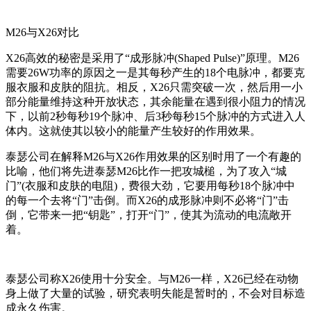
M26与X26对比
X26高效的秘密是采用了“成形脉冲(Shaped Pulse)”原理。M26
需要26W功率的原因之一是其每秒产生的18个电脉冲，都要克
服衣服和皮肤的阻抗。相反，X26只需突破一次，然后用一小
部分能量维持这种开放状态，其余能量在遇到很小阻力的情况
下，以前2秒每秒19个脉冲、后3秒每秒15个脉冲的方式进入人
体内。这就使其以较小的能量产生较好的作用效果。
泰瑟公司在解释M26与X26作用效果的区别时用了一个有趣的
比喻，他们将先进泰瑟M26比作一把攻城槌，为了攻入“城
门”(衣服和皮肤的电阻)，费很大劲，它要用每秒18个脉冲中
的每一个去将“门”击倒。而X26的成形脉冲则不必将“门”击
倒，它带来一把“钥匙”，打开“门”，使其为流动的电流敞开
着。
泰瑟公司称X26使用十分安全。与M26一样，X26已经在动物
身上做了大量的试验，研究表明失能是暂时的，不会对目标造
成永久伤害。