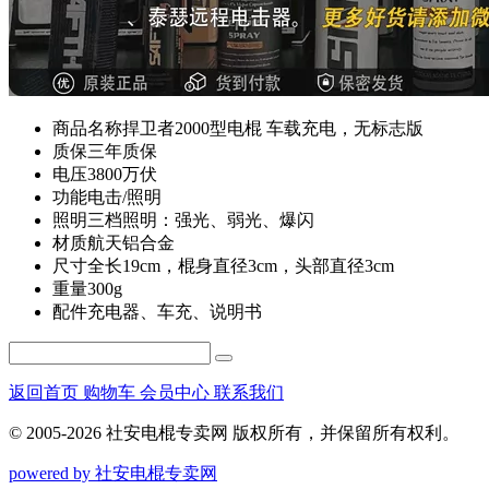
商品名称
捍卫者2000型电棍 车载充电，无标志版
质保
三年质保
电压
3800万伏
功能
电击/照明
照明
三档照明：强光、弱光、爆闪
材质
航天铝合金
尺寸
全长19cm，棍身直径3cm，头部直径3cm
重量
300g
配件
充电器、车充、说明书
返回首页
购物车
会员中心
联系我们
© 2005-2026 社安电棍专卖网 版权所有，并保留所有权利。
powered by 社安电棍专卖网