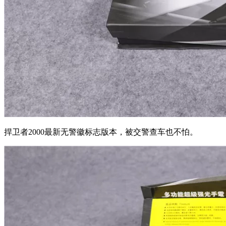
捍卫者2000最新无警徽标志版本，被交警查车也不怕。