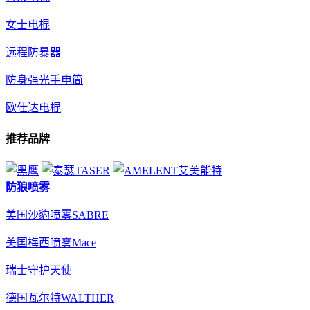
女士电棍
远程防暴器
防身强光手电筒
欧仕达电棍
推荐品牌
防狼喷雾
美国沙豹喷雾SABRE
美国梅西喷雾Mace
瑞士守护天使
德国瓦尔特WALTHER