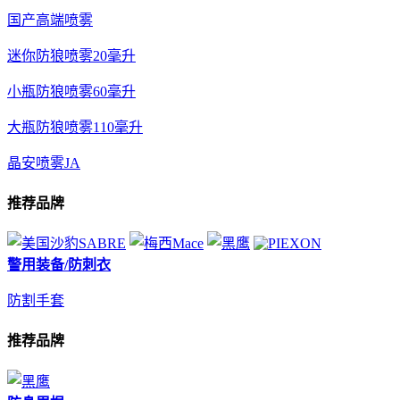
国产高端喷雾
迷你防狼喷雾20毫升
小瓶防狼喷雾60毫升
大瓶防狼喷雾110毫升
晶安喷雾JA
推荐品牌
警用装备/防刺衣
防割手套
推荐品牌