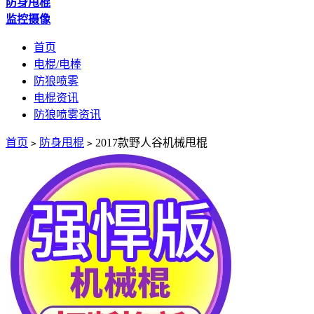
防身甩棍
监控摄像
首页
电棍/电棒
防狼喷雾
电棍资讯
防狼喷雾资讯
首页
防身甩棍
2017款野人谷机械甩棍
>
>