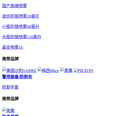
国产高端喷雾
迷你防狼喷雾20毫升
小瓶防狼喷雾60毫升
大瓶防狼喷雾110毫升
晶安喷雾JA
推荐品牌
警用装备/防刺衣
防割手套
推荐品牌