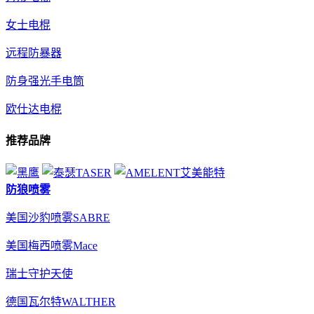
女士电棍
远程防暴器
防身强光手电筒
欧仕达电棍
推荐品牌
防狼喷雾
美国沙豹喷雾SABRE
美国梅西喷雾Mace
瑞士守护天使
德国瓦尔特WALTHER