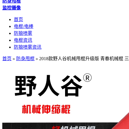
防身甩棍
监控摄像
首页
电棍/电棒
防狼喷雾
电棍资讯
防狼喷雾资讯
首页
防身甩棍
2018款野人谷机械甩棍升级版 青春机械棍 
>
>