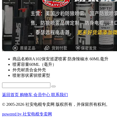
商品名称
RA102保安巡逻喷雾 防身辣椒水 60ML毫升
喷雾容量
60ML（毫升）
外壳材质
合金外壳
喷射形状
雾状喷雾型
返回首页
购物车
会员中心
联系我们
© 2005-2026 社安电棍专卖网 版权所有，并保留所有权利。
powered by 社安电棍专卖网