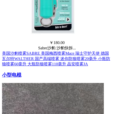
￥
180.00
Sabre沙豹 沙豹快拆...
美国沙豹喷雾SABRE
美国梅西喷雾Mace
瑞士守护天使
德国
瓦尔特WALTHER
国产高端喷雾
迷你防狼喷雾20毫升
小瓶防
狼喷雾60毫升
大瓶防狼喷雾110毫升
晶安喷雾JA
小型电棍