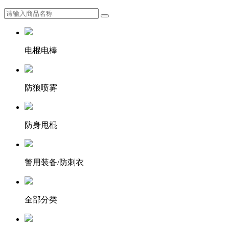
电棍电棒
防狼喷雾
防身甩棍
警用装备/防刺衣
全部分类