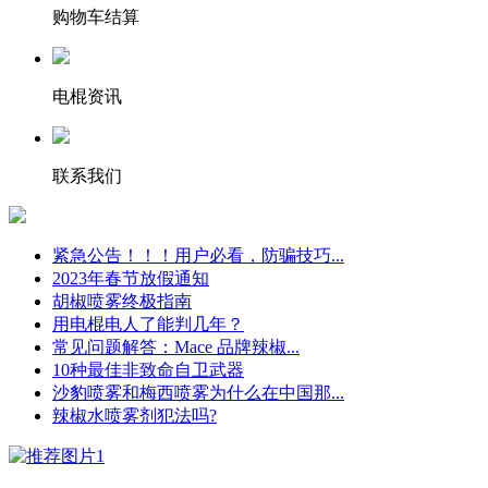
购物车结算
电棍资讯
联系我们
紧急公告！！！用户必看，防骗技巧...
2023年春节放假通知
胡椒喷雾终极指南
用电棍电人了能判几年？
常见问题解答：Mace 品牌辣椒...
10种最佳非致命自卫武器
沙豹喷雾和梅西喷雾为什么在中国那...
辣椒水喷雾剂犯法吗?