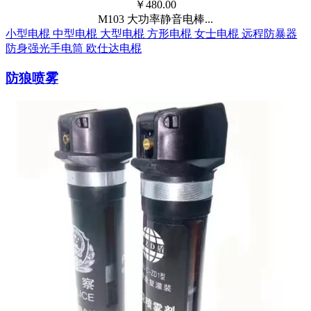
￥
480.00
M103 大功率静音电棒...
小型电棍
中型电棍
大型电棍
方形电棍
女士电棍
远程防暴器
防身强光手电筒
欧仕达电棍
防狼喷雾