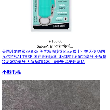
￥
180.00
Sabre沙豹 沙豹快拆...
美国沙豹喷雾SABRE
美国梅西喷雾Mace
瑞士守护天使
德国
瓦尔特WALTHER
国产高端喷雾
迷你防狼喷雾20毫升
小瓶防
狼喷雾60毫升
大瓶防狼喷雾110毫升
晶安喷雾JA
小型电棍