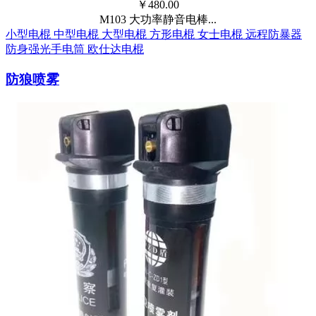
￥
480.00
M103 大功率静音电棒...
小型电棍
中型电棍
大型电棍
方形电棍
女士电棍
远程防暴器
防身强光手电筒
欧仕达电棍
防狼喷雾