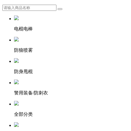
电棍电棒
防狼喷雾
防身甩棍
警用装备/防刺衣
全部分类