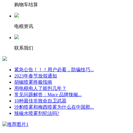
购物车结算
电棍资讯
联系我们
紧急公告！！！用户必看，防骗技巧...
2023年春节放假通知
胡椒喷雾终极指南
用电棍电人了能判几年？
常见问题解答：Mace 品牌辣椒...
10种最佳非致命自卫武器
沙豹喷雾和梅西喷雾为什么在中国那...
辣椒水喷雾剂犯法吗?