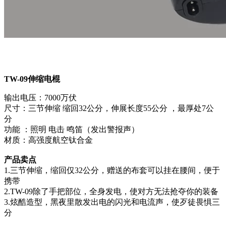
TW-09伸缩电棍
输出电压：7000万伏
尺寸：三节伸缩 缩回32公分，伸展长度55公分 ，最厚处7公
分
功能 ：照明 电击 鸣笛（发出警报声）
材质：高强度航空钛合金
产品卖点
1.三节伸缩，缩回仅32公分，赠送的布套可以挂在腰间，便于
携带
2.TW-09除了手把部位，全身发电，使对方无法抢夺你的装备
3.炫酷造型，黑夜里散发出电的闪光和电流声，使歹徒畏惧三
分