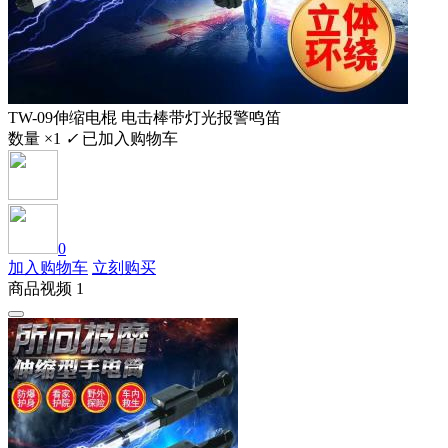
TW-09伸缩电棍 电击棒带灯光报警鸣笛
数量 ×1
✓
已加入购物车
0
加入购物车
立刻购买
商品视频 1