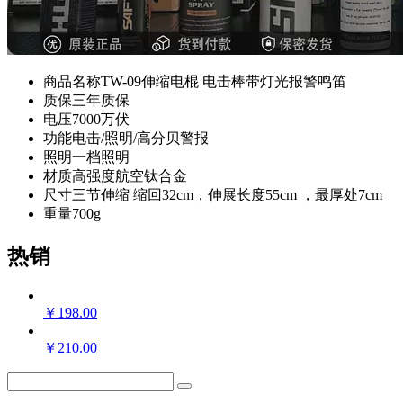
商品名称
TW-09伸缩电棍 电击棒带灯光报警鸣笛
质保
三年质保
电压
7000万伏
功能
电击/照明/高分贝警报
照明
一档照明
材质
高强度航空钛合金
尺寸
三节伸缩 缩回32cm，伸展长度55cm ，最厚处7cm
重量
700g
热销
￥
198.00
￥
210.00