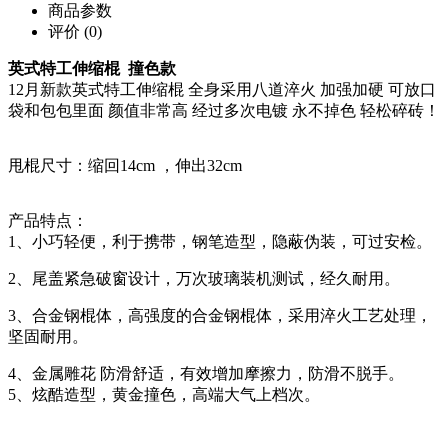
商品参数
评价
(0)
英式特工伸缩棍 撞色款
12月新款英式特工伸缩棍 全身采用八道淬火 加强加硬 可放口
袋和包包里面 颜值非常高 经过多次电镀 永不掉色 轻松碎砖！
甩棍尺寸：缩回14cm ，伸出32cm
产品特点：
1、小巧轻便，利于携带，钢笔造型，隐蔽伪装，可过安检。
2、尾盖紧急破窗设计，万次玻璃装机测试，经久耐用。
3、合金钢棍体，高强度的合金钢棍体，采用淬火工艺处理，
坚固耐用。
4、金属雕花 防滑舒适，有效增加摩擦力，防滑不脱手。
5、炫酷造型，黄金撞色，高端大气上档次。