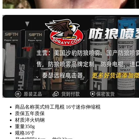
商品名称
英式特工甩棍 16寸迷你伸缩棍
质保
五年质保
材质
淬火钨钢
重量
350g
规格
16寸