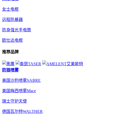
女士电棍
远程防暴器
防身强光手电筒
欧仕达电棍
推荐品牌
防狼喷雾
美国沙豹喷雾SABRE
美国梅西喷雾Mace
瑞士守护天使
德国瓦尔特WALTHER