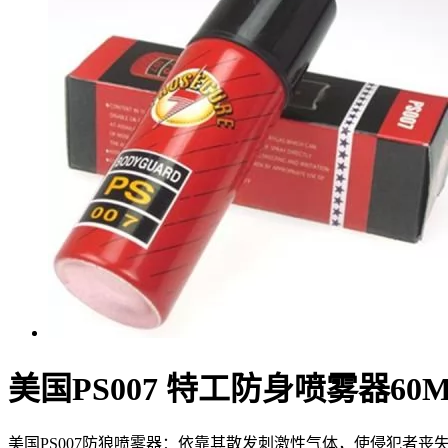
美国PS007 特工防身喷雾器6
美国PS007防狼喷雾器：依靠其散发刺激性气体，使侵犯者