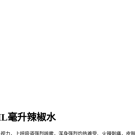
0ML毫升辣椒水
丧失视力，上呼吸道强烈咳嗽，浑身强烈灼热难受、火辣刺痛，皮