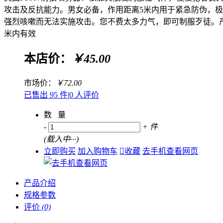
攻击及反抗能力。男女必备，作用距离5米内用于紧急防伪，
强烈咳嗽而无法实施攻击。您不费太多力气，即可制服歹徒。
米内有效
本店价：
￥45.00
市场价：
￥72.00
已售出 95 件
|
0 人评价
数 量
-
+
件
(
载入中···
)
立即购买
加入购物车

收藏
去手机查看网页
产品介绍
规格参数
评价
(0)