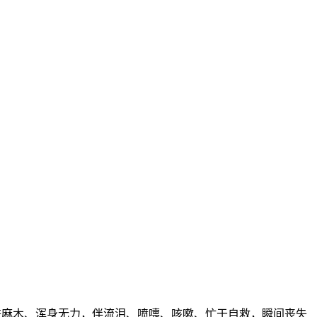
肤麻木、浑身无力，伴流泪、喷嚏、咳嗽、忙于自救，瞬间丧失