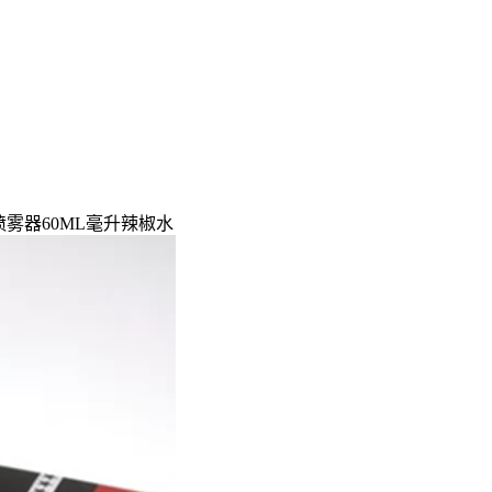
身喷雾器60ML毫升辣椒水