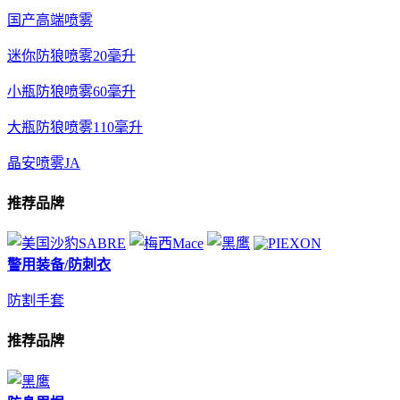
国产高端喷雾
迷你防狼喷雾20毫升
小瓶防狼喷雾60毫升
大瓶防狼喷雾110毫升
晶安喷雾JA
推荐品牌
警用装备/防刺衣
防割手套
推荐品牌