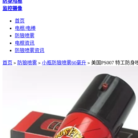
防身甩棍
监控摄像
首页
电棍/电棒
防狼喷雾
电棍资讯
防狼喷雾资讯
首页
防狼喷雾
小瓶防狼喷雾60毫升
美国PS007 特工防
>
>
>