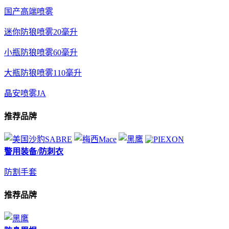
国产高端喷雾
迷你防狼喷雾20毫升
小瓶防狼喷雾60毫升
大瓶防狼喷雾110毫升
晶安喷雾JA
推荐品牌
警用装备/防刺衣
防割手套
推荐品牌