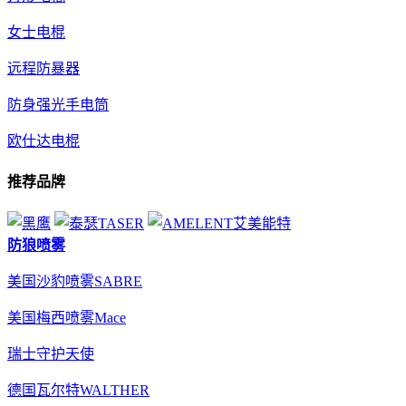
女士电棍
远程防暴器
防身强光手电筒
欧仕达电棍
推荐品牌
防狼喷雾
美国沙豹喷雾SABRE
美国梅西喷雾Mace
瑞士守护天使
德国瓦尔特WALTHER