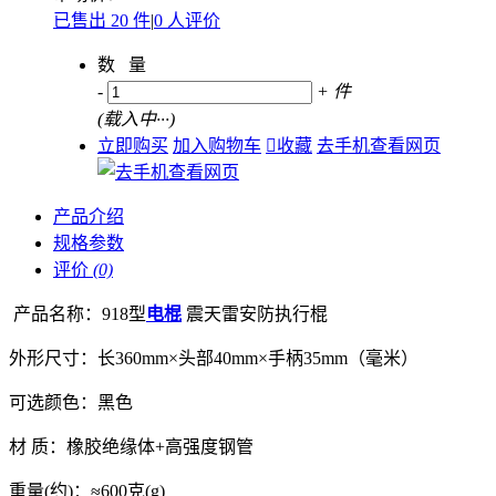
已售出 20 件
|
0 人评价
数 量
-
+
件
(
载入中···
)
立即购买
加入购物车

收藏
去手机查看网页
产品介绍
规格参数
评价
(0)
产品名称：918型
电棍
震天雷安防执行棍
外形尺寸：长360mm×头部40mm×手柄35mm（毫米）
可选颜色：黑色
材 质：橡胶绝缘体+高强度钢管
重量(约)：≈600克(g)