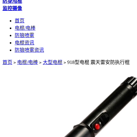
防身甩棍
监控摄像
首页
电棍/电棒
防狼喷雾
电棍资讯
防狼喷雾资讯
首页
电棍/电棒
大型电棍
918型电棍 震天雷安防执行棍
>
>
>