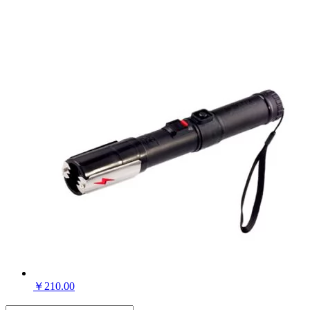
￥
210.00