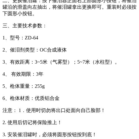
二、更换催泪罐：按下催泪器正面右上部圆形小按钮，将催泪
罐沿的滑盖向左抽出，将催泪罐拿出更换即可。重装时必须按
下圆形小按钮。
三、主要技术参数：
1、型号：ZD-64
2、催泪剂类型：OC合成液体
3、有效距离：3~5米（气雾型）；5~7米（水柱型）。
4、 有效期限：3年
5、枪体重量：255g
6、枪体材质：优质铝合金
注意： 1．使用时切勿将出口处面向自己脸部！
2. 使用后切记将保险推上！
3. 安装催泪罐时，必须将圆形按钮按到底！