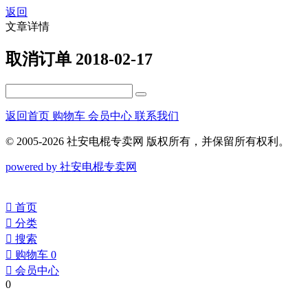
返回
文章详情
取消订单
2018-02-17
返回首页
购物车
会员中心
联系我们
© 2005-2026 社安电棍专卖网 版权所有，并保留所有权利。
powered by 社安电棍专卖网
󰀁
首页
󰀂
分类
󰀃
搜索
󰀄
购物车
0
󰀅
会员中心
0