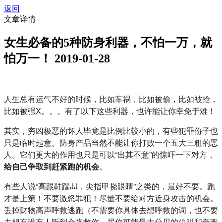
返回
文章详情
女生必备的5种防身利器，不怕一万，就
怕万一！
2019-01-28
人生总有运气不好的时候，比如车祸，比如被偷，比如被抢，
比如被强X。。。有了以下这些利器，也许能让你幸免于难！
其实，穷凶极恶的坏人毕竟是比例比较小的，有些犯罪份子也
只是临时起意。防身产品当然不能让你打败一个五大三粗的恶
人。它们更大的作用也只是可以“出其不意”的惊吓一下对方，
给自己争取到赶紧跑的机会
。
有些人说“高跟鞋踹JJ，尖指甲挠眼睛”之类的，最好不要。跑
才是上策！不要激怒罪犯！尽量不要给对方近身攻击的机会。
丢掉财物高声呼救逃跑（不需要你具体去想呼救的词，也不要
去想有没有人听到会来救你，尽你可能最大分贝的尖叫和奔跑