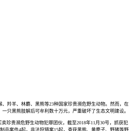
、羚羊、林麝、黑熊等23种国家珍贵濒危野生动物。然而，在
，一只黑熊肢解后可牟利数十万元，严重破坏了生态文明建设。
卖珍贵濒危野生动物犯罪团伙，截至2018年11月30号，抓获犯
制品案件4起，非法狩猎案15起，查获黑熊、黄麂子、野猪等野