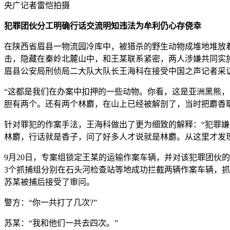
央广记者雷恺拍摄
犯罪团伙分工明确行话交流明知违法为牟利仍心存侥幸
在陕西省眉县一物流园冷库中，被猎杀的野生动物成堆地堆放着
击，隐藏在秦岭北麓山中，和王某联系紧密，两人涉嫌共同实
眉县公安局刑侦局二大队大队长王海科在接受中国之声记者采
“这都是我们在办案中扣押的一些动物。你看，这是亚洲黑熊，
胆有两个。还有两个林麝，在山上已经被解剖了，当时把麝香取
针对罪犯的作案手法，王海科做出了更为细致的解释：“犯罪
林麝，行话就是香子，问了好多人才说就是林麝。从这里才发
9月20日，专案组锁定王某的运输作案车辆，并对该犯罪团伙
3个抓捕组分别在石头河检查站等地成功拦截两辆作案车辆，抓
苏某被捕后接受了审问。
警方：“你一共打了几次?”
苏某：“我和他们一共去四次。”