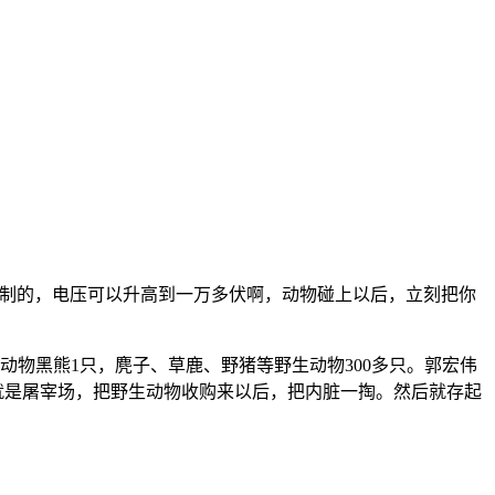
自制的，电压可以升高到一万多伏啊，动物碰上以后，立刻把你
物黑熊1只，麂子、草鹿、野猪等野生动物300多只。郭宏伟
就是屠宰场，把野生动物收购来以后，把内脏一掏。然后就存起