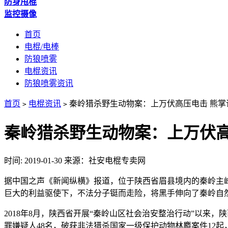
防身甩棍
监控摄像
首页
电棍/电棒
防狼喷雾
电棍资讯
防狼喷雾资讯
首页
电棍资讯
秦岭猎杀野生动物案：上万伏高压电击 熊掌
>
>
秦岭猎杀野生动物案：上万伏高
时间: 2019-01-30
来源：社安电棍专卖网
据中国之声《新闻纵横》报道，位于陕西省眉县境内的秦岭主
巨大的利益驱使下，不法分子铤而走险，将黑手伸向了秦岭自
2018年8月，陕西省开展“秦岭山区社会治安整治行动”以来，
罪嫌疑人48名，破获非法猎杀国家一级保护动物林麝案件12