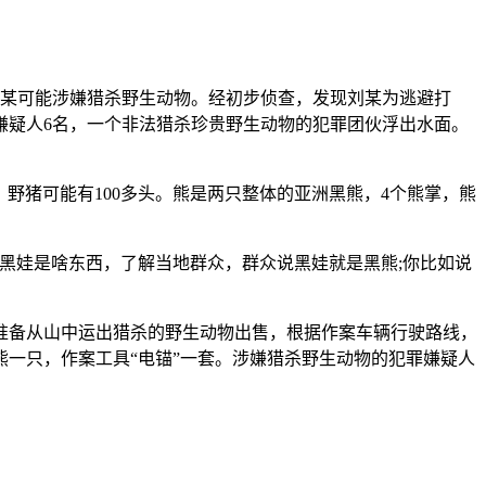
刘某可能涉嫌猎杀野生动物。经初步侦查，发现刘某为逃避打
嫌疑人6名，一个非法猎杀珍贵野生动物的犯罪团伙浮出水面。
野猪可能有100多头。熊是两只整体的亚洲黑熊，4个熊掌，熊
黑娃是啥东西，了解当地群众，群众说黑娃就是黑熊;你比如说
人准备从山中运出猎杀的野生动物出售，根据作案车辆行驶路线，
熊一只，作案工具“电锚”一套。涉嫌猎杀野生动物的犯罪嫌疑人