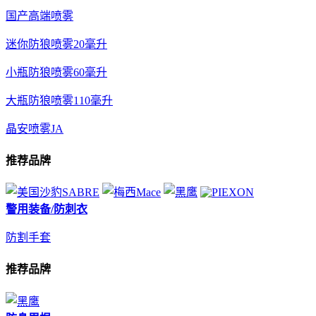
国产高端喷雾
迷你防狼喷雾20毫升
小瓶防狼喷雾60毫升
大瓶防狼喷雾110毫升
晶安喷雾JA
推荐品牌
警用装备/防刺衣
防割手套
推荐品牌