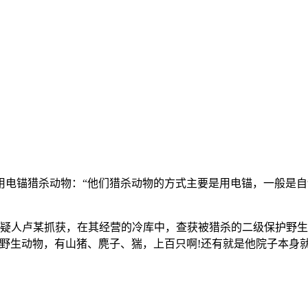
用电锚猎杀动物：“他们猎杀动物的方式主要是用电锚，一般是
疑人卢某抓获，在其经营的冷库中，查获被猎杀的二级保护野生动
些野生动物，有山猪、麂子、猯，上百只啊!还有就是他院子本身