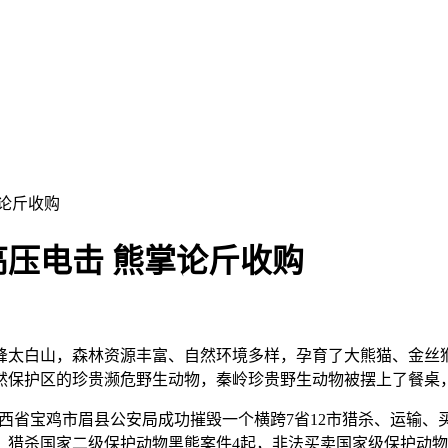
论斤收购
压电击 熊掌论斤收购
峰太白山，森林资源丰富、自然环境多样，孕育了大熊猫、金丝猴
然保护区的珍贵濒危野生动物，秦岭珍贵野生动物被摆上了餐桌
陕西省宝鸡市眉县公安局成功摧毁一个横跨7省12市猎杀、运输、买
起，猎杀国家二级保护动物黑熊案件4起，非法买卖国家级保护动物