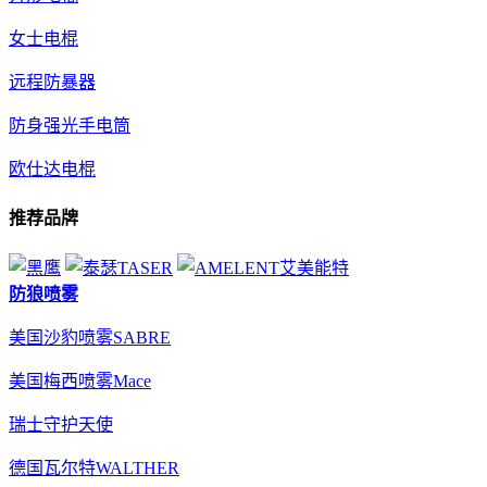
女士电棍
远程防暴器
防身强光手电筒
欧仕达电棍
推荐品牌
防狼喷雾
美国沙豹喷雾SABRE
美国梅西喷雾Mace
瑞士守护天使
德国瓦尔特WALTHER