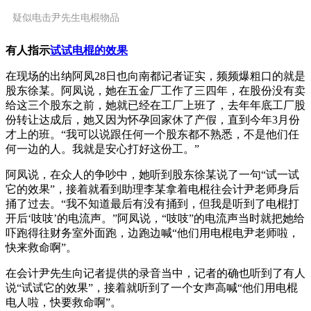
疑似电击尹先生电棍物品
有人指示
试试电棍的效果
在现场的出纳阿凤28日也向南都记者证实，频频爆粗口的就是
股东徐某。阿凤说，她在五金厂工作了三四年，在股份没有卖
给这三个股东之前，她就已经在工厂上班了，去年年底工厂股
份转让达成后，她又因为怀孕回家休了产假，直到今年3月份
才上的班。“我可以说跟任何一个股东都不熟悉，不是他们任
何一边的人。我就是安心打好这份工。”
阿凤说，在众人的争吵中，她听到股东徐某说了一句“试一试
它的效果”，接着就看到助理李某拿着电棍往会计尹老师身后
捅了过去。“我不知道最后有没有捅到，但我是听到了电棍打
开后‘吱吱’的电流声。”阿凤说，“吱吱”的电流声当时就把她给
吓跑得往财务室外面跑，边跑边喊“他们用电棍电尹老师啦，
快来救命啊”。
在会计尹先生向记者提供的录音当中，记者的确也听到了有人
说“试试它的效果”，接着就听到了一个女声高喊“他们用电棍
电人啦，快要救命啊”。