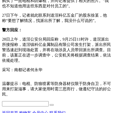
购买了一批电棍和防爆棍，并向记者提供了相关的照片。“我
也不知道他用这些东西是对付员工的”。
27日下午，记者就此联系到道滘科亿五金厂的股东徐某，他
称“要想了解情况，找派出所了解，我没什么可说的”。
警方回应：
28日上午，道滘公安分局回应称，9月25日11时许，道滘派出
所接报称，道滘镇科亿金属制品有限公司发生打架，派出所民
警迅速赶到现场处置，并将在场涉及人员带回派出所调查。目
前，该案正在进一步调查中，公安机关将根据调查结果，依法
依规处理。
采写：南都记者何永华
温馨提示：电棍、防狼喷雾等防身器材仅限于防身自卫，不可
用来打架滋事，请大家使用时需三思而行，做遵纪守法的好公
民。
返回首页
购物车
会员中心
联系我们