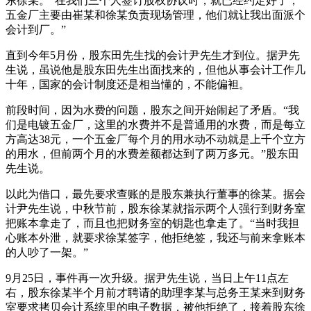
东徐某。“在我们三个人签订股权协议时，就已经约定好了，
五金厂主要由崔某和徐某负责现场管理，他们就让我出面派个
会计到厂。”
直到今年5月份，股东田先生找的会计尹先生才到位。据尹先
生说，虽说他是股东田先生出面找来的，但他从事会计工作几
十年，国家的会计制度还是相当懂的，不能偏袒。
前段时间，因为水费的问题，股东之间开始闹起了矛盾。“我
们是电镀五金厂，这里的水费并不是普通用的水费，而是每立
方高达38元，一个五金厂每个月的用水动不动就是上千个立方
的用水，但前两个月的水费差额都达到了两万多元。”股东田
先生说。
以此为借口，最先要求查账的是股东兼执行董事的徐某。据会
计尹先生说，中秋节前，股东徐某就指示两个人强行到财务室
把账本拿走了，而且也把财务室的钥匙也拿走了。“当时我担
心账本外泄，就要求徐某签字，他拒绝签，我还与前来拿账本
的人吵了一架。”
9月25日，事件再一次升级。据尹先生说，当日上午11点左
右，股东徐某半个月前才聘请的助理李某与总务王某来到财务
室要求拷贝会计系统里的电子数据，被他拒绝了，接着股东徐