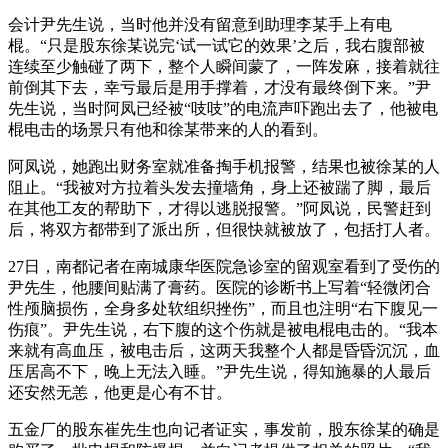
会计尹先生说，当时他并没有留意到助理李某手上有电
棍。“只是股东徐某说完‘试一试它的效果’之后，我右腹部被
连续至少触碰了两下，整个人瞬间蒙了，一阵发麻，接着就往
前倒其下去，幸亏最后是用手撑着，才没有最终倒下来。”尹
先生说，当时阿凤已经被“吱吱”的电流声吓跑出去了，他被电
棍电击的场景只有他和徐某带来的人的看到。
阿凤说，她跑出财务室就准备掏手机报警，结果也被徐某的人
阻止。“我被对方拉着头发去撞墙角，身上还被踹了脚，最后
在其他工友的帮助下，才得以逃脱报警。”阿凤说，民警赶到
后，将双方都带到了派出所，但很快就被放了，包括打人者。
27日，南都记者在南城康华医院急诊室的留观室看到了受伤的
尹先生，他腰间贴满了膏药。医院的诊断书上写着“轻微闭合
性颅脑损伤，全身多处软组织挫伤”，而且也注明“右下腹见一
伤痕”。尹先生说，右下腹的这个伤就是被电棍电击的。“我本
来就有高血压，被电击后，这两天我整个人都是昏昏沉沉，血
压居高不下，晚上无法入睡。”尹先生说，得知施暴的人最后
还安然无恙，他更是心有不甘。
五金厂的股东崔先生也向记者证实，事发前，股东徐某的确是