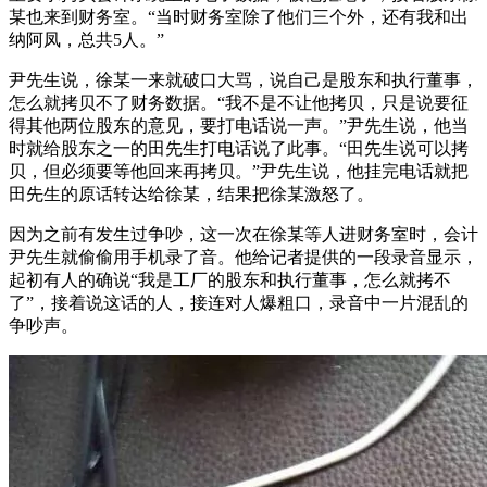
某也来到财务室。“当时财务室除了他们三个外，还有我和出
纳阿凤，总共5人。”
尹先生说，徐某一来就破口大骂，说自己是股东和执行董事，
怎么就拷贝不了财务数据。“我不是不让他拷贝，只是说要征
得其他两位股东的意见，要打电话说一声。”尹先生说，他当
时就给股东之一的田先生打电话说了此事。“田先生说可以拷
贝，但必须要等他回来再拷贝。”尹先生说，他挂完电话就把
田先生的原话转达给徐某，结果把徐某激怒了。
因为之前有发生过争吵，这一次在徐某等人进财务室时，会计
尹先生就偷偷用手机录了音。他给记者提供的一段录音显示，
起初有人的确说“我是工厂的股东和执行董事，怎么就拷不
了”，接着说这话的人，接连对人爆粗口，录音中一片混乱的
争吵声。