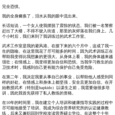
完全恐惧。
我的全身瘫痪了，泪水从我的眼中流出来。
长话短说，一个女人使我摆脱了震惊的状态。我们被一名警察
赶出了大楼，不得不驶入街道，那里的灰烬落在我们身上。几
个小时后，我们来到了我训练过的武术工作室。
武术工作室是我的避风港。在接下来的六个月中，这成了我一
生的隐喻。在这里我花了尽可能多的时间，因为武术训练正在
帮助我变得比我想象的更强大。从身体上看，我的身体越来越
强壮；在情感上，我变得更加自信和恐惧。当我学习救生的自
卫技术时，我感到自己更有能力保护自己免受危险。
在第二年，我决定我要从事自己的事业，以帮助他人感受到同
样的好处。在情感上和身体上都坚强，安全且更加自信。在开
始教授武术（特别是hapkido）以谋生之前，我需要做很多培
训，因此我首先获得了私人教练的资格。
在10年的时间里，我在建立个人培训和健康指导实践的过程中
尽可能地接受了培训。我成为综合营养研究所的认证健康教
练，后来又兼职回到学校攻读营养硕士学位。在这整个十年