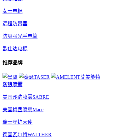
女士电棍
远程防暴器
防身强光手电筒
欧仕达电棍
推荐品牌
防狼喷雾
美国沙豹喷雾SABRE
美国梅西喷雾Mace
瑞士守护天使
德国瓦尔特WALTHER