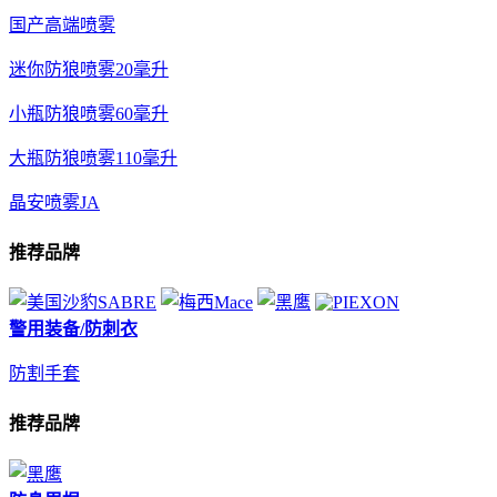
国产高端喷雾
迷你防狼喷雾20毫升
小瓶防狼喷雾60毫升
大瓶防狼喷雾110毫升
晶安喷雾JA
推荐品牌
警用装备/防刺衣
防割手套
推荐品牌