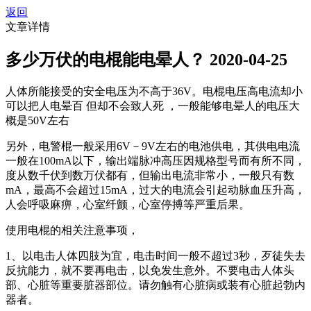
返回
文章详情
多少万伏的电棍能电晕人？
2020-04-25
人体所能接受的安全电压为不高于36V。电棍电压高电流却小
可以把人电晕百 但却不会致人死 ，一般能够电晕人的电压大
概是50V左右
另外，电警棍一般采用6V－9V左右的电池供电，其供电电流
一般在100mA以下，输出端脉冲高压因规格型号而有所不同，
度从数千伏到数万伏都有，但输出电流非常小，一般只有数
mA，最高不会超过15mA，过大的电流会引起动脉血压升高，
人会呼吸麻痹，心室纤颤，心室停搏等严重后果。
使用电棍的相关注意事项，
1、以电击人体四肢为宜，电击时间一般不超过3秒，歹徒失去
反抗能力，就不要再电击，以免发生意外。不要电击人体头
部、心脏等重要脏器部位。请勿触有心脏病或装有心脏起勃内
器者。