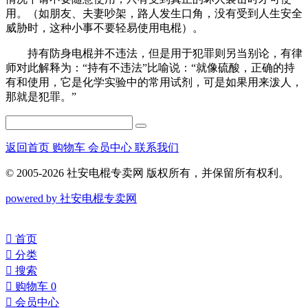
用。（如朋友、夫妻吵架，路人发生口角，没有受到人生安全
威胁时，这种小事不要轻易使用电棍）。
持有防身电棍并不违法，但是用于犯罪则另当别论，有律
师对此解释为：“持有不违法”比喻说：“就像硫酸，正确的持
有和使用，它是化学实验中的常用试剂，可是如果用来泼人，
那就是犯罪。”
返回首页
购物车
会员中心
联系我们
© 2005-2026 社安电棍专卖网 版权所有，并保留所有权利。
powered by 社安电棍专卖网
󰀁
首页
󰀂
分类
󰀃
搜索
󰀄
购物车
0
󰀅
会员中心