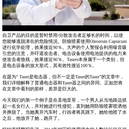
自卫产品的目的是暂时禁用/分散攻击者足够长的时间，以使
您能够逃脱潜在的危险情况。防狼喷雾使用Oleoresin Capsicum
进行化学处理，效果接近90％。大声的个人警报会利用噪音吸
引您的注意，并吓退攻击者。电击设备使用电池提供的电力来
使攻击者致残，效果接近90％。Tasers本身属于一个类别，但
是电击设备的放大形式，其有效性接近100％。
在题为“ Taser是电击器，但不一定是Taser的Taser”的文章中，
我们详细解释了普通电击器和Taser器之间的异同。正如您将
在文章中看到的那样，差异是巨大的。
今天我们的第一个例子是在圣地亚哥，一个男人从当地路边抓
起一名女行人，并对她进行性侵犯，直到她用防狼喷雾喷洒他
并挣脱了。当她离开汽车时，行凶者将其跳下。她给他喷了水
之后，他放开了她，跑开了。