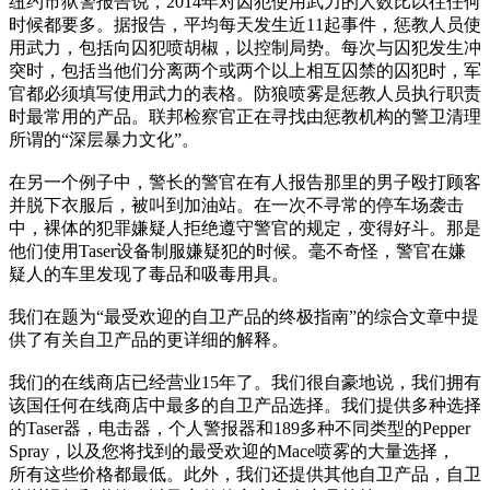
纽约市狱警报告说，2014年对囚犯使用武力的人数比以往任何
时候都要多。据报告，平均每天发生近11起事件，惩教人员使
用武力，包括向囚犯喷胡椒，以控制局势。每次与囚犯发生冲
突时，包括当他们分离两个或两个以上相互囚禁的囚犯时，军
官都必须填写使用武力的表格。防狼喷雾是惩教人员执行职责
时最常用的产品。联邦检察官正在寻找由惩教机构的警卫清理
所谓的“深层暴力文化”。
在另一个例子中，警长的警官在有人报告那里的男子殴打顾客
并脱下衣服后，被叫到加油站。在一次不寻常的停车场袭击
中，裸体的犯罪嫌疑人拒绝遵守警官的规定，变得好斗。那是
他们使用Taser设备制服嫌疑犯的时候。毫不奇怪，警官在嫌
疑人的车里发现了毒品和吸毒用具。
我们在题为“最受欢迎的自卫产品的终极指南”的综合文章中提
供了有关自卫产品的更详细的解释。
我们的在线商店已经营业15年了。我们很自豪地说，我们拥有
该国任何在线商店中最多的自卫产品选择。我们提供多种选择
的Taser器，电击器，个人警报器和189多种不同类型的Pepper
Spray，以及您将找到的最受欢迎的Mace喷雾的大量选择，
所有这些价格都最低。此外，我们还提供其他自卫产品，自卫