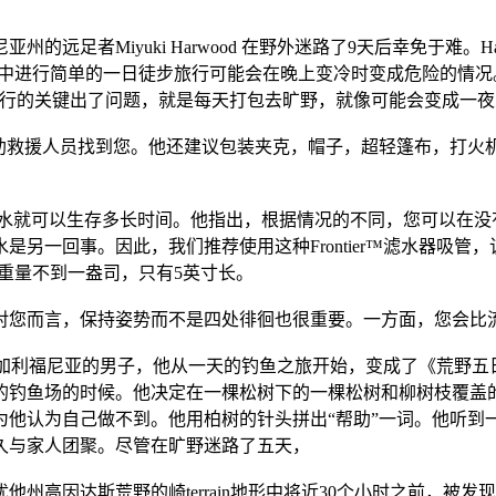
足者Miyuki Harwood 在野外迷路了9天后幸免于难。Ha
的天气中进行简单的一日徒步旅行可能会在晚上变冷时变成危险的
行的关键出了问题，就是每天打包去旷野，就像可能会变成一夜
帮助救援人员找到您。他还建议包装夹克，帽子，超轻篷布，打火
水就可以生存多长时间。他指出，根据情况的不同，您可以在没
另一回事。因此，我们推荐使用这种Frontier™滤水器吸管，
的重量不到一盎司，只有5英寸长。
对您而言，保持姿势而不是四处徘徊也很重要。一方面，您会比
加利福尼亚的男子，他从一天的钓鱼之旅开始，变成了《荒野五
的钓鱼场的时候。他决定在一棵松树下的一棵松树和柳树枝覆盖
为他认为自己做不到。他用柏树的针头拼出“帮助”一词。他听到
久与家人团聚。尽管在旷野迷路了五天，
他州高因达斯荒野的崎terrain地形中将近30个小时之前，