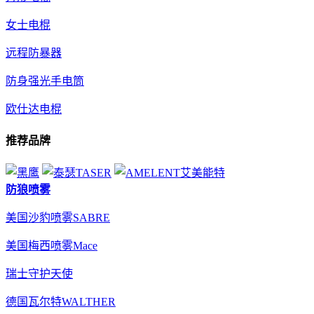
女士电棍
远程防暴器
防身强光手电筒
欧仕达电棍
推荐品牌
防狼喷雾
美国沙豹喷雾SABRE
美国梅西喷雾Mace
瑞士守护天使
德国瓦尔特WALTHER