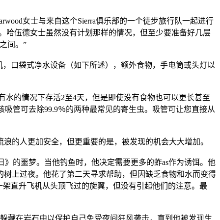
rwood女士与来自这个Sierra俱乐部的一个徒步旅行队一起进行
情况。哈伍德女士虽然没有计划那样的情况，但至少要准备好几层
之间。”
机，口袋式净水设备（如下所述），额外食物，手电筒或头灯以
有水的情况下存活2至4天，但是即使没有食物也可以更长甚至
该吸管可去除99.9％的两种最常见的寄生虫。吸管可让您直接从
流浪的人更加安全，但更重要的是，被发现的机会大大增加。
日》的噩梦。当他钓鱼时，他决定需要更多的蚱as作为诱饵。他
的树上过夜。他花了第二天寻求帮助，但因缺乏食物和水而变得
一架直升飞机从头顶飞过的旋翼，但没有引起他们的注意。最
被发现躲藏在岩石中以保护自己免受夜间狂风袭击，直到他被发现生