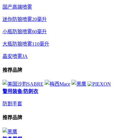
国产高端喷雾
迷你防狼喷雾20毫升
小瓶防狼喷雾60毫升
大瓶防狼喷雾110毫升
晶安喷雾JA
推荐品牌
警用装备/防刺衣
防割手套
推荐品牌