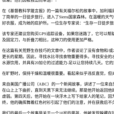
很差。他们因被救出而幸运！！
在《基督教科学箴言报》的一篇有关福尔松的故事中，加利福尼亚州的远
了简单的一日徒步旅行，进入了Sierra国家森林。在温暖
好衣服，成为她的庇护所。一位生存专家说：“生存一日徒步旅
该专家还建议您购买GPS追踪设备，如果您迷路了，它可以
及固定刀，与折叠刀相比，这种刀的使用更加严格。
在这篇有关荒野生存技巧的文章中，作者谈论了没有食物和/或
更长的星期。因此，寻找水比寻找食物重要得多。寻找安全的水是
水源饮用，并具有20加仑的过滤能力-足以让您持续几天。它
在旷野时，保持干燥和温暖很重要。看起来似乎违反直觉，但
来自美国广播公司（ABC）的一个新闻故事，讲述了一位来自
在山上上下曲折，直到天黑下来无法继续。那是他开始返回他
虚弱。第四天后，他开始在一块浮木上写下给家人的笔记，因
终，他的确挥舞着红色衬衫引起了他们的注意，并在获救后不
我们的最后一个故事是关于一个10岁的男孩，他被发现躲藏在犹