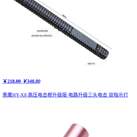
￥218.00
￥348.80
黑鹰HY-X8 高压电击棍升级版 电路升级三头电击 双指示灯