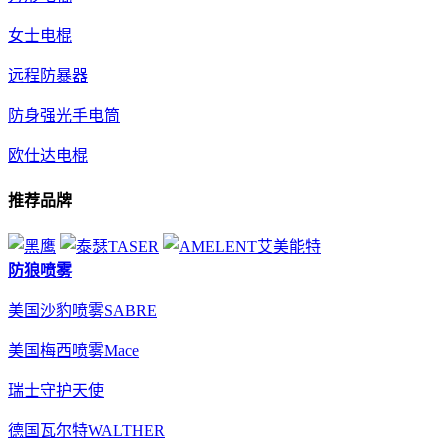
女士电棍
远程防暴器
防身强光手电筒
欧仕达电棍
推荐品牌
防狼喷雾
美国沙豹喷雾SABRE
美国梅西喷雾Mace
瑞士守护天使
德国瓦尔特WALTHER