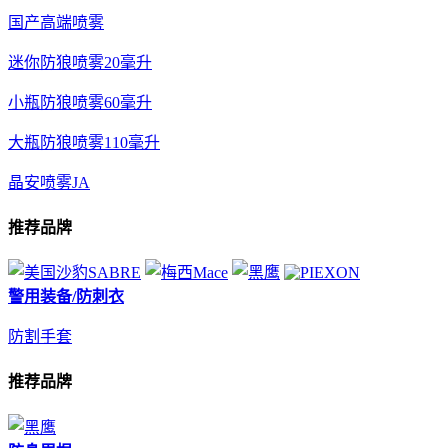
国产高端喷雾
迷你防狼喷雾20毫升
小瓶防狼喷雾60毫升
大瓶防狼喷雾110毫升
晶安喷雾JA
推荐品牌
警用装备/防刺衣
防割手套
推荐品牌