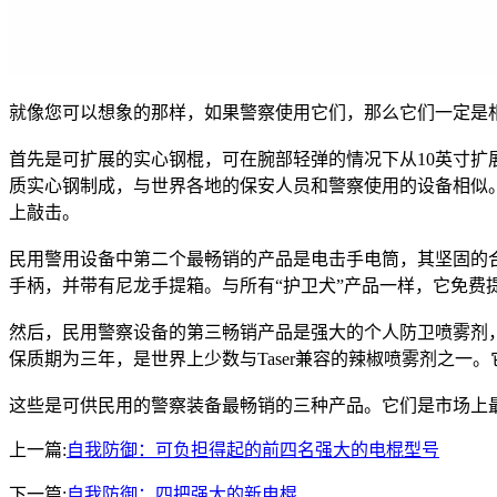
就像您可以想象的那样，如果警察使用它们，那么它们一定是
首先是可扩展的实心钢棍，可在腕部轻弹的情况下从10英寸扩
质实心钢制成，与世界各地的保安人员和警察使用的设备相似
上敲击。
民用警用设备中第二个最畅销的产品是电击手电筒，其坚固的合金
手柄，并带有尼龙手提箱。与所有“护卫犬”产品一样，它免费提
然后，民用警察设备的第三畅销产品是强大的个人防卫喷雾剂，
保质期为三年，是世界上少数与Taser兼容的辣椒喷雾剂之一。它有
这些是可供民用的警察装备最畅销的三种产品。它们是市场上
上一篇:
自我防御：可负担得起的前四名强大的电棍型号
下一篇:
自我防御：四把强大的新电棍