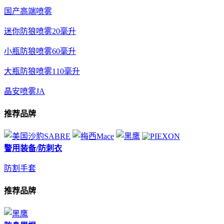
国产高端喷雾
迷你防狼喷雾20毫升
小瓶防狼喷雾60毫升
大瓶防狼喷雾110毫升
晶安喷雾JA
推荐品牌
警用装备/防刺衣
防割手套
推荐品牌