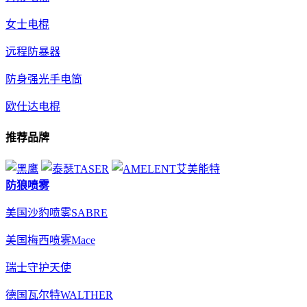
女士电棍
远程防暴器
防身强光手电筒
欧仕达电棍
推荐品牌
防狼喷雾
美国沙豹喷雾SABRE
美国梅西喷雾Mace
瑞士守护天使
德国瓦尔特WALTHER