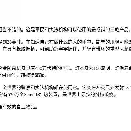
相当不错的。这是平民和执法机构可以使用的最畅销的三款产品
展到26英寸。在知道自己在做什么的人的手中，简单的甩棍可
。它具有橡胶握柄，可帮助您牢牢握住，并配有带环的重型尼龙
防震机身具有450万伏特的电压。灯本身为160流明，灯泡寿命长
供18％。辣椒喷雾罐。
全世界的警察和执法机构都在使用它。它会在20英尺外发射18
530万个Scoville加热装置，是世界上最辣的辣椒喷雾。
最有效的自卫物品。